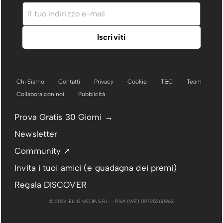
Chi Siamo
Contatti
Privacy
Cookie
T&C
Team
Collabora con noi
Pubblicità
Prova Gratis 30 Giorni →
Newsletter
Community ↗
Invita i tuoi amici (e guadagna dei premi)
Regala DISCOVER
© 2024 ELLIS MEDIA S.R.L. - P.IVA (VAT) 09725260963