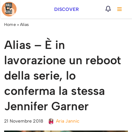
DISCOVER
Vai
al
Home
»
Alias
contenuto
Alias – È in
lavorazione un reboot
della serie, lo
conferma la stessa
Jennifer Garner
21 Novembre 2018
Aria Jannic