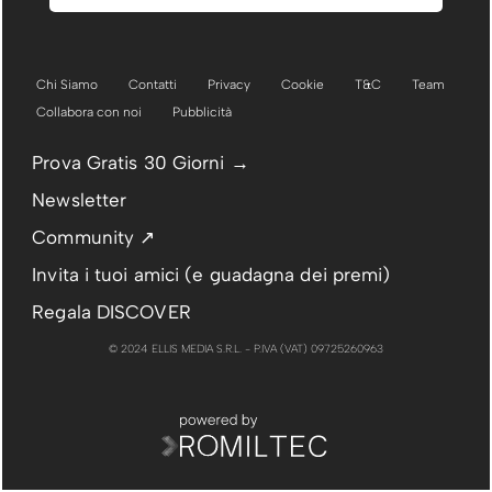
Chi Siamo
Contatti
Privacy
Cookie
T&C
Team
Collabora con noi
Pubblicità
Prova Gratis 30 Giorni →
Newsletter
Community ↗
Invita i tuoi amici (e guadagna dei premi)
Regala DISCOVER
© 2024 ELLIS MEDIA S.R.L. - P.IVA (VAT) 09725260963