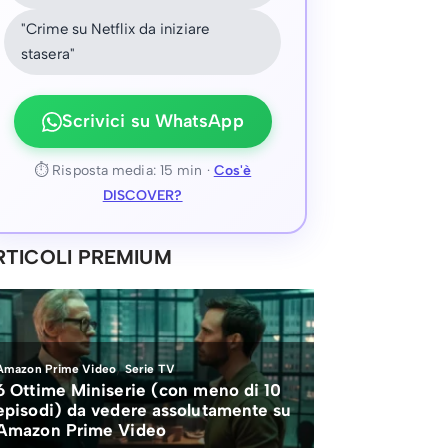
"Crime su Netflix da iniziare
stasera"
Scrivici su WhatsApp
⏱ Risposta media: 15 min ·
Cos'è
DISCOVER?
RTICOLI PREMIUM