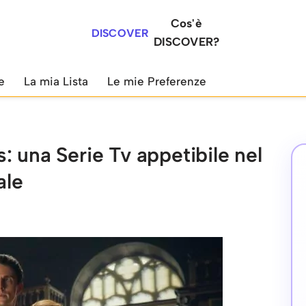
Cos'è
DISCOVER
DISCOVER?
e
La mia Lista
Le mie Preferenze
: una Serie Tv appetibile nel
ale