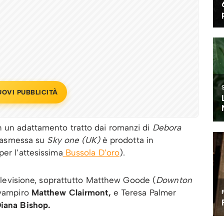
UOVI PUBBLICITÀ
n un adattamento tratto dai romanzi di
Debora
rasmessa su
Sky one (UK)
è prodotta in
per l’attesissima
Bussola D’oro
).
 televisione, soprattutto Matthew Goode (
Downton
l vampiro
Matthew Clairmont,
e Teresa Palmer
iana Bishop.