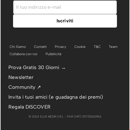
Chi Siamo
Contatti
Privacy
Cookie
T&C
Team
Collabora con noi
Pubblicità
Prova Gratis 30 Giorni →
Newsletter
Community ↗
Invita i tuoi amici (e guadagna dei premi)
Regala DISCOVER
© 2024 ELLIS MEDIA S.R.L. - P.IVA (VAT) 09725260963