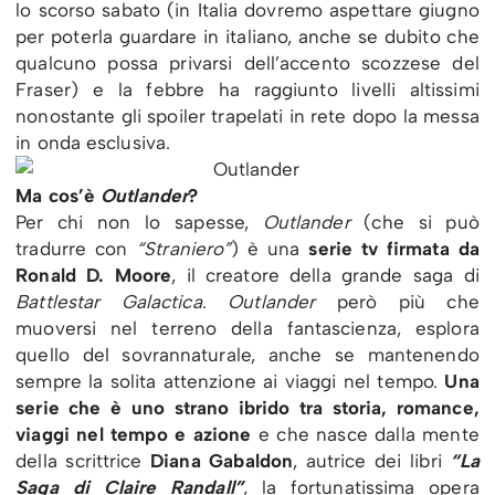
lo scorso sabato (in Italia dovremo aspettare giugno
per poterla guardare in italiano, anche se dubito che
qualcuno possa privarsi dell’accento scozzese del
Fraser) e la febbre ha raggiunto livelli altissimi
nonostante gli spoiler trapelati in rete dopo la messa
in onda esclusiva.
Ma cos’è
Outlander
?
Per chi non lo sapesse,
Outlander
(che si può
tradurre con
“Straniero”
) è una
serie tv firmata da
Ronald D. Moore
, il creatore della grande saga di
Battlestar Galactica
.
Outlander
però più che
muoversi nel terreno della fantascienza, esplora
quello del sovrannaturale, anche se mantenendo
sempre la solita attenzione ai viaggi nel tempo.
Una
serie che è uno strano ibrido tra storia, romance,
viaggi nel tempo e azione
e che nasce dalla mente
della scrittrice
Diana Gabaldon
, autrice dei libri
“La
Saga di Claire Randall”
, la fortunatissima opera