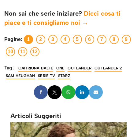
Non sai che serie iniziare?
Dicci cosa ti
piace e ti consigliamo noi →
Pagine:
1
2
3
4
5
6
7
8
9
10
11
12
Tag:
CAITRIONA BALFE
ONE
OUTLANDER
OUTLANDER 2
SAM HEUGHAN
SERIE TV
STARZ
Articoli Suggeriti