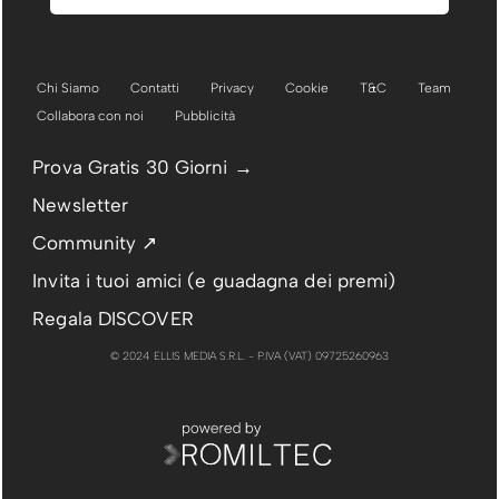
Chi Siamo
Contatti
Privacy
Cookie
T&C
Team
Collabora con noi
Pubblicità
Prova Gratis 30 Giorni →
Newsletter
Community ↗
Invita i tuoi amici (e guadagna dei premi)
Regala DISCOVER
© 2024 ELLIS MEDIA S.R.L. - P.IVA (VAT) 09725260963