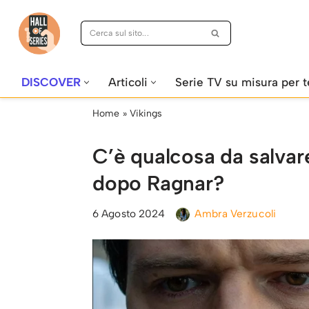
Vai
al
contenuto
DISCOVER
Articoli
Serie TV su misura per t
Home
»
Vikings
C’è qualcosa da salvare
dopo Ragnar?
6 Agosto 2024
Ambra Verzucoli