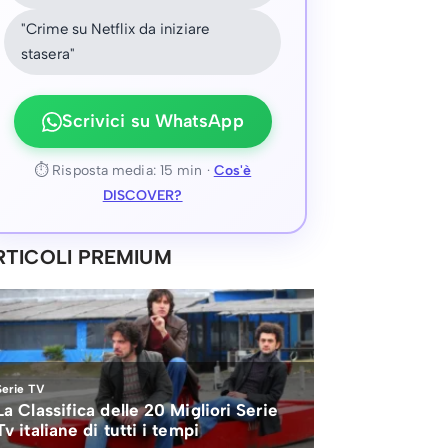
"Crime su Netflix da iniziare
stasera"
Scrivici su WhatsApp
⏱ Risposta media: 15 min ·
Cos'è
DISCOVER?
RTICOLI PREMIUM