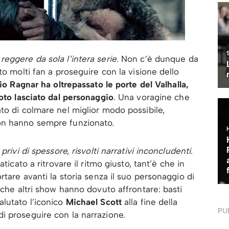
eggere da sola l’intera serie
. Non c’è dunque da
to molti fan a proseguire con la visione dello
io Ragnar ha oltrepassato le porte del Valhalla,
uoto lasciato dal personaggio
. Una voragine che
to di colmare nel miglior modo possibile,
on hanno sempre funzionato.
rivi di spessore, risvolti narrativi inconcludenti
.
aticato a ritrovare il ritmo giusto, tant’è che in
rtare avanti la storia senza il suo personaggio di
nche altri show hanno dovuto affrontare: basti
lutato l’iconico
Michael Scott
alla fine della
PU
i proseguire con la narrazione.