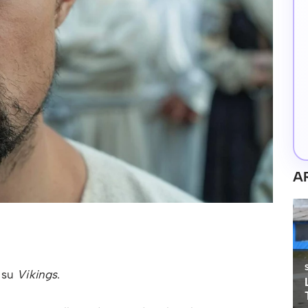
A
r su
Vikings
.