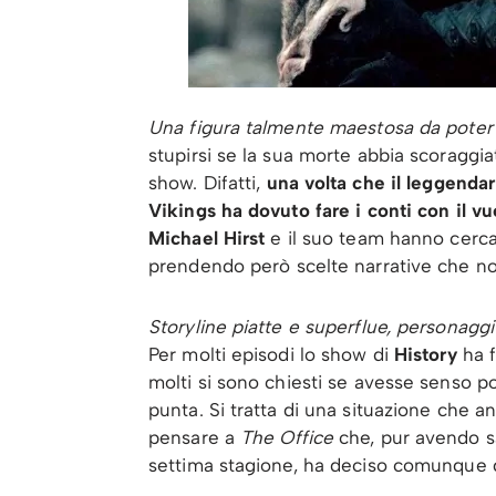
Una figura talmente maestosa da poter r
stupirsi se la sua morte abbia scoraggia
show. Difatti,
una volta che il leggendar
Vikings ha dovuto fare i conti con il v
Michael Hirst
e il suo team hanno cerca
prendendo però scelte narrative che n
Storyline piatte e superflue, personaggi p
Per molti episodi lo show di
History
ha f
molti si sono chiesti se avesse senso po
punta. Si tratta di una situazione che a
pensare a
The Office
che, pur avendo sa
settima stagione, ha deciso comunque d