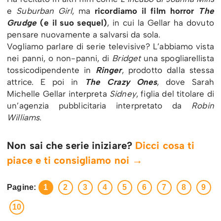
e
Suburban Girl
, ma
ricordiamo il film horror
The
Grudge
(e il suo sequel)
, in cui la Gellar ha dovuto
pensare nuovamente a salvarsi da sola.
Vogliamo parlare di serie televisive? L’abbiamo vista
nei panni, o non-panni, di
Bridget
una spogliarellista
tossicodipendente in
Ringer
, prodotto dalla stessa
attrice. E poi in
The Crazy Ones
, dove Sarah
Michelle Gellar interpreta
Sidney
, figlia del titolare di
un’agenzia pubblicitaria interpretato da
Robin
Williams
.
Non sai che serie iniziare?
Dicci cosa ti
piace e ti consigliamo noi →
Pagine:
1
2
3
4
5
6
7
8
9
10