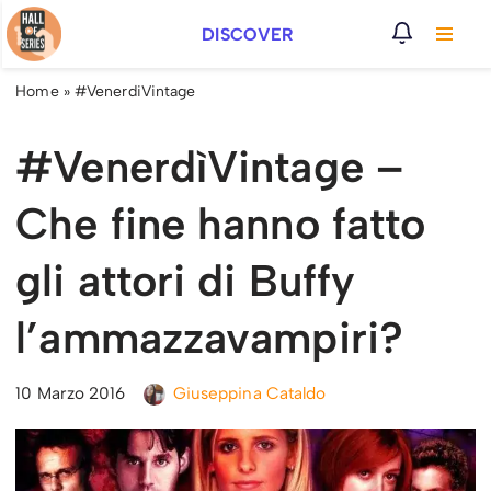
DISCOVER
Vai
al
Home
»
#VenerdiVintage
contenuto
#VenerdìVintage –
Che fine hanno fatto
gli attori di Buffy
l’ammazzavampiri?
10 Marzo 2016
Giuseppina Cataldo