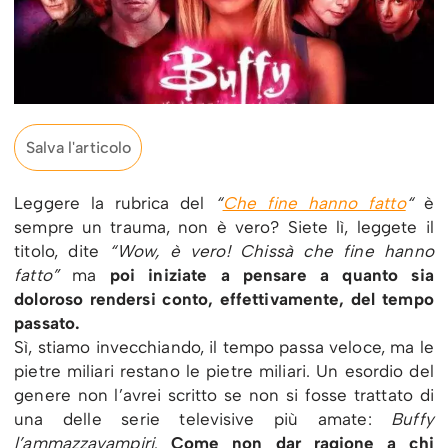
Salva l'articolo
Leggere la rubrica del
“
Che fine hanno fatto
“
è
sempre un trauma, non è vero? Siete lì, leggete il
titolo, dite
“Wow, è vero! Chissà che fine hanno
fatto”
ma
poi iniziate a pensare a quanto sia
doloroso rendersi conto, effettivamente, del tempo
passato.
Sì, stiamo invecchiando, il tempo passa veloce, ma le
pietre miliari restano le pietre miliari. Un esordio del
genere non l’avrei scritto se non si fosse trattato di
una delle serie televisive più amate:
Buffy
l’ammazzavampiri
.
Come non dar ragione a chi