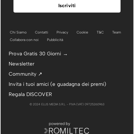
Chi Siamo
Contatti
Privacy
Cookie
T&C
Team
Collabora con noi
Pubblicità
Prova Gratis 30 Giorni →
Newsletter
Community ↗
Invita i tuoi amici (e guadagna dei premi)
Regala DISCOVER
© 2024 ELLIS MEDIA S.R.L. - P.IVA (VAT) 09725260963