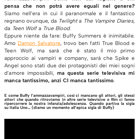
pensa che non potrà avere eguali nel genere?
Siamo nell’era in cui il paranormale e il fantastico
regnano ovunque, da
Twilight
a
The Vampire Diaries
,
da
Teen Wolf
a
True Blood
.
Eppure niente da fare: Buffy Summers è inimitabile.
Amo
Damon Salvatore
, trovo ben fatti True Blood e
Teen Wolf, ma sarà che è stato il mio primo
approccio ai vampiri e company, sarà che Spike e
Angel sono stati due dei protagonisti dei miei sogni
d’amore impossibili,
ma questa serie televisiva mi
manca tantissimo, anzi CI manca tantissimo
.
E come Buffy l’ammazzavampiri, così ci mancano gli attori, gli stessi
attori che quando ritroviamo in altre serie televisive o film ci fanno
ripercorrere la nostra infanzia/adolescenza. Quando partiva la sigla
su Italia Uno… (diamo un momento all’epica sigla di Buffy)