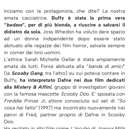
Iniziamo con la protagonista, che dite? La nostra
amata cacciatrice.
Buffy è stata la prima vera
“
badass
“, per di più bionda, a riuscire a salvarsi il
didietro da sola.
Joss Whedon ha voluto dare spazio
ad un donna indipendente dopo essere stato
abituato alle ragazze dei film horror, salvate sempre
in corner dai loro uomini.
L’attrice Sarah Michelle Gellar è stata ampiamente
amata da tutti. Forse abituata alla “
banda di amici
”
(la
Scooby Gang
, tra l’altro) su cui poteva contare in
Buffy,
ha interpretato Dafne nei due film dedicati
alla
Mistery & Affini
, gruppo di investigatori giovani
con la famosa mascotte
Scooby Doo
. E’ sposata con
Freddie Prinze Jr
, attore conosciuto sul set di
“So
cosa hai fatto”
(1997) ma incontrato nuovamente nei
panni di Fred, partner proprio di Dafne in Scooby
Doo.
Ha recitato in altri film come
L’incubo di Joanna Mills