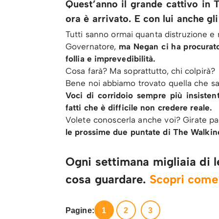
Quest’anno il grande cattivo in 
ora è arrivato. E con lui anche gli
Tutti sanno ormai quanta distruzione e mo
Governatore,
ma Negan ci ha procurato 
follia e imprevedibilità.
Cosa farà? Ma soprattutto, chi colpirà?
Bene noi abbiamo trovato quella che sarà
Voci di corridoio sempre più insisten
fatti che è difficile non credere reale.
Volete conoscerla anche voi? Girate p
le prossime due puntate di The Walkin
Ogni settimana migliaia di le
cosa guardare.
Scopri com
Pagine:
1
2
3