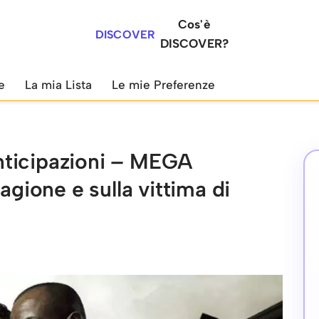
Cos'è
DISCOVER
DISCOVER?
e
La mia Lista
Le mie Preferenze
nticipazioni – MEGA
agione e sulla vittima di