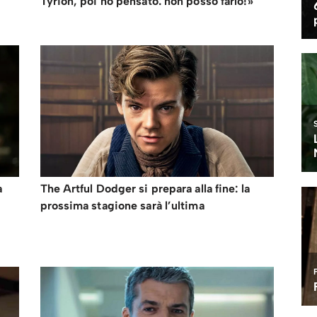
Tyrion, poi ho pensato: non posso farlo!»
a
The Artful Dodger si prepara alla fine: la
prossima stagione sarà l’ultima