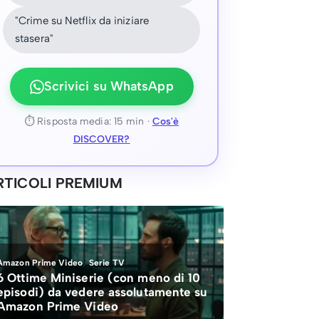
"Crime su Netflix da iniziare
stasera"
Scrivici su WhatsApp
⏱ Risposta media: 15 min ·
Cos'è
DISCOVER?
RTICOLI PREMIUM