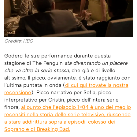
Credits: HBO
Goderci le sue performance durante questa
stagione di The Penguin
sta diventando un piacere
che va oltre la serie stessa,
che già è di livello
altissimo. Il picco, ovviamente, è stato raggiunto con
l’ultima puntata in onda (
di cui qui trovate la nostra
recensione
). Picco narrativo per Sofia, picco
interpretativo per Cristin, picco dell’intera serie
finora,
al punto che l’episodio 1×04 è uno dei meglio
recensiti nella storia delle serie televisive, riuscendo
a stare addirittura sopra a episodi-colosso dei
Soprano e di Breaking Bad.