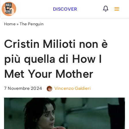
DISCOVER
Vai
al
Home
»
The Penguin
contenuto
Cristin Milioti non è
più quella di How I
Met Your Mother
7 Novembre 2024
Vincenzo Galdieri