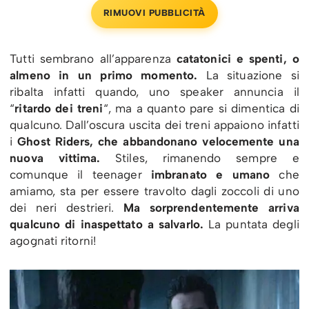
RIMUOVI PUBBLICITÀ
Tutti sembrano all’apparenza
catatonici e spenti, o
almeno in un primo momento.
La situazione si
ribalta infatti quando, uno speaker annuncia il
“
ritardo dei treni
“, ma a quanto pare si dimentica di
qualcuno. Dall’oscura uscita dei treni appaiono infatti
i
Ghost Riders, che abbandonano velocemente una
nuova vittima.
Stiles, rimanendo sempre e
comunque il teenager
imbranato e umano
che
amiamo, sta per essere travolto dagli zoccoli di uno
dei neri destrieri.
Ma sorprendentemente arriva
qualcuno di inaspettato a salvarlo.
La puntata degli
agognati ritorni!