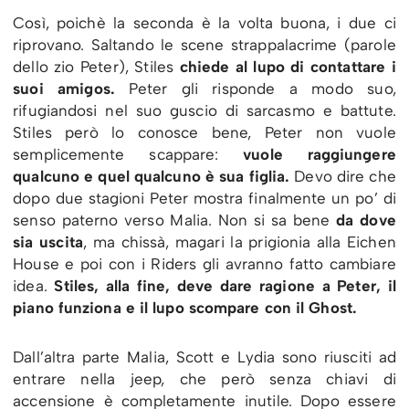
Così, poichè la seconda è la volta buona, i due ci
riprovano. Saltando le scene strappalacrime (parole
dello zio Peter), Stiles
chiede al lupo di contattare i
suoi amigos.
Peter gli risponde a modo suo,
rifugiandosi nel suo guscio di sarcasmo e battute.
Stiles però lo conosce bene, Peter non vuole
semplicemente scappare:
vuole raggiungere
qualcuno e quel qualcuno è sua figlia.
Devo dire che
dopo due stagioni Peter mostra finalmente un po’ di
senso paterno verso Malia. Non si sa bene
da dove
sia uscita
, ma chissà, magari la prigionia alla Eichen
House e poi con i Riders gli avranno fatto cambiare
idea.
Stiles, alla fine, deve dare ragione a Peter, il
piano funziona e il lupo scompare con il Ghost.
Dall’altra parte Malia, Scott e Lydia sono riusciti ad
entrare nella jeep, che però senza chiavi di
accensione è completamente inutile. Dopo essere