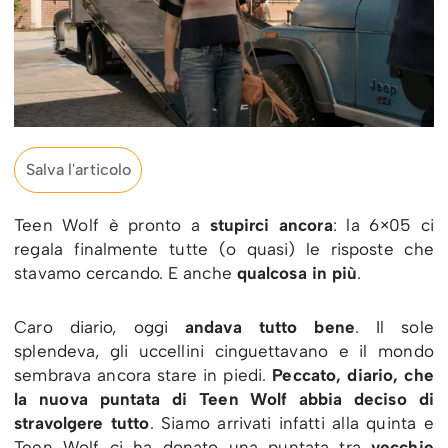
Salva l'articolo
Teen Wolf è pronto a
stupirci ancora
: la 6×05 ci
regala finalmente tutte (o quasi) le risposte che
stavamo cercando. E anche
qualcosa in più
.
Caro diario, oggi
andava tutto bene
. Il sole
splendeva, gli uccellini cinguettavano e il mondo
sembrava ancora stare in piedi.
Peccato, diario, che
la nuova puntata di Teen Wolf abbia deciso di
stravolgere tutto
. Siamo arrivati infatti alla quinta e
Teen Wolf ci ha donato una puntata tra
vecchie