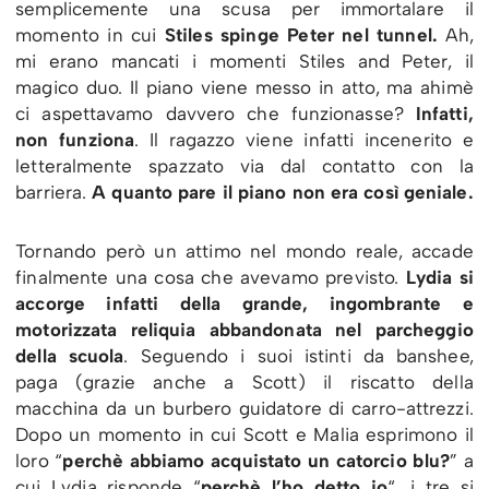
semplicemente una scusa per immortalare il
momento in cui
Stiles spinge Peter nel tunnel.
Ah,
mi erano mancati i momenti Stiles and Peter, il
magico duo. Il piano viene messo in atto, ma ahimè
ci aspettavamo davvero che funzionasse?
Infatti,
non funziona
. Il ragazzo viene infatti incenerito e
letteralmente spazzato via dal contatto con la
barriera.
A quanto pare il piano non era così geniale.
Tornando però un attimo nel mondo reale, accade
finalmente una cosa che avevamo previsto.
Lydia si
accorge infatti della grande, ingombrante e
motorizzata reliquia abbandonata nel parcheggio
della scuola
. Seguendo i suoi istinti da banshee,
paga (grazie anche a Scott) il riscatto della
macchina da un burbero guidatore di carro-attrezzi.
Dopo un momento in cui Scott e Malia esprimono il
loro “
perchè abbiamo acquistato un catorcio blu?
” a
cui Lydia risponde “
perchè l’ho detto io
“, i tre si