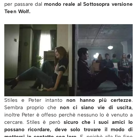
per passare dal
mondo reale al Sottosopra versione
Teen Wolf.
Stiles e Peter intanto
non hanno più certezze
.
Sembra proprio che
non ci siano vie di uscita
,
inoltre Peter è offeso perchè nessuno lo è venuto a
cercare. Stiles è però
sicuro che i suoi amici lo
possano ricordare, deve solo trovare il modo di
mettersi in contatto con loro.
E, poichè alla fin fine