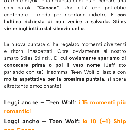
d’amore Stydia, e la richiesta di Stiles di cercare una
sola parola. “
Canaan
“. Una città che potrebbe
contenere il modo per riportarlo indietro.
E con
l’ultima richiesta di non venire a salvarlo, Stiles
viene inghiottito dal silenzio radio.
La nuova puntata ci ha regalato momenti divertenti
e ritorni inaspettati. Oltre ovviamente al nostro
amato Stiles Stilnski. Di cui
ovviamente speriamo di
conoscere prima o poi il vero nome
(Jeff sto
parlando con te). Insomma, Teen Wolf ci lascia con
molta aspettativa per la prossima puntata
, si spera
altrettante emozionante!
Leggi anche – Teen Wolf:
i 15 momenti più
romantici
Leggi anche – Teen Wolf:
le 10 (+1) Ship