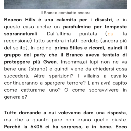
Il Branco combatte ancora
Beacon Hills è una calamita per i disastri
, e in
questo caso anche un
parafulmine per tempeste
soprannaturali
. Dall’ultima puntata (
qui
la
recensione) tutto sembra infatti perduto (ancora più
del solito). In ordine:
prima Stiles e ricordi, quindi il
gruppo del party che il Branco aveva tentato di
proteggere più Gwen
. Insomma,ai lupi non ne va
bene una (strano) e quindi viene da chiedersi cosa
succederà. Altre sparizioni? I villains a cavallo
continueranno a spargere terrore? Liam avrà capito
come catturarne uno? O come sopravvivere in
generale?
Tutte domande a cui volevamo dare una risposta
,
ma che a quanto pare non erano quelle giuste.
Perchè la 6×05 ci ha sorpreso, e in bene. Ecco