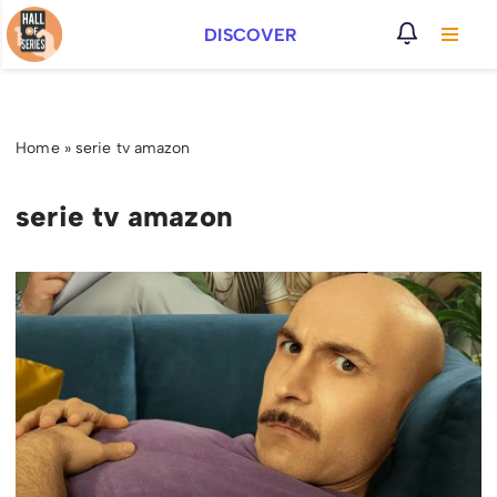
DISCOVER
Vai
al
contenuto
Home
»
serie tv amazon
serie tv amazon