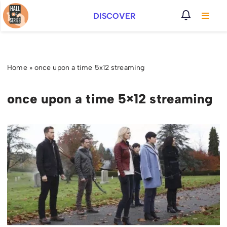
DISCOVER
Vai
al
contenuto
Home
»
once upon a time 5x12 streaming
once upon a time 5×12 streaming