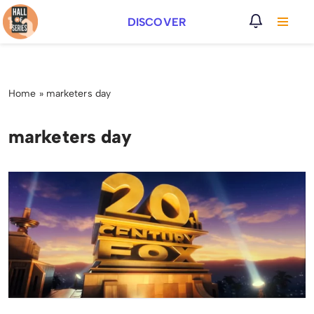
DISCOVER
Vai
al
contenuto
Home
»
marketers day
marketers day