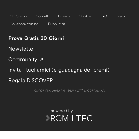
Chi Siamo
Contatti
Privacy
Cookie
T&C
Team
Collabora con noi
Pubblicità
Prova Gratis 30 Giorni →
Newsletter
Community ↗
Invita i tuoi amici (e guadagna dei premi)
Regala DISCOVER
©2026 Ellis Media Srl - P.IVA (VAT) 09725260963