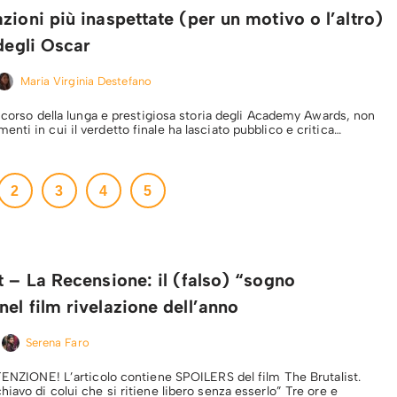
zioni più inaspettate (per un motivo o l’altro)
 degli Oscar
Maria Virginia Destefano
l corso della lunga e prestigiosa storia degli Academy Awards, non
ti in cui il verdetto finale ha lasciato pubblico e critica…
2
3
4
5
t – La Recensione: il (falso) “sogno
el film rivelazione dell’anno
Serena Faro
TTENZIONE! L’articolo contiene SPOILERS del film The Brutalist.
iavo di colui che si ritiene libero senza esserlo” Tre ore e