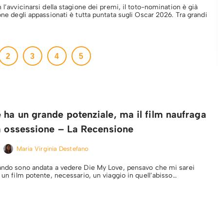
n l’avvicinarsi della stagione dei premi, il toto-nomination è già
ione degli appassionati è tutta puntata sugli Oscar 2026. Tra grandi
2
3
4
5
ha un grande potenziale, ma il film naufraga
ia ossessione – La Recensione
Maria Virginia Destefano
uando sono andata a vedere Die My Love, pensavo che mi sarei
a un film potente, necessario, un viaggio in quell’abisso…