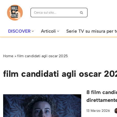
Vai
al
contenuto
DISCOVER
Articoli
Serie TV su misura per t
Home
»
film candidati agli oscar 2025
film candidati agli oscar 2
8 film candi
direttamente
13 Marzo 2026