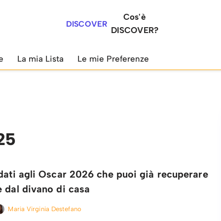
Cos'è
DISCOVER
DISCOVER?
e
La mia Lista
Le mie Preferenze
025
dati agli Oscar 2026 che puoi già recuperare
 dal divano di casa
Maria Virginia Destefano