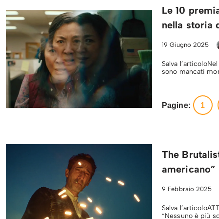
Le 10 premia
nella storia
19 Giugno 2025
Salva l’articoloNe
sono mancati momen
Pagine:
1
The Brutalis
americano” n
9 Febbraio 2025
Salva l’articoloA
“Nessuno è più sch