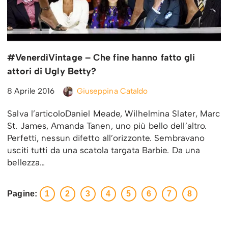
#VenerdìVintage – Che fine hanno fatto gli
attori di Ugly Betty?
8 Aprile 2016
Giuseppina Cataldo
Salva l’articoloDaniel Meade, Wilhelmina Slater, Marc
St. James, Amanda Tanen, uno più bello dell’altro.
Perfetti, nessun difetto all’orizzonte. Sembravano
usciti tutti da una scatola targata Barbie. Da una
bellezza…
Pagine:
1
2
3
4
5
6
7
8