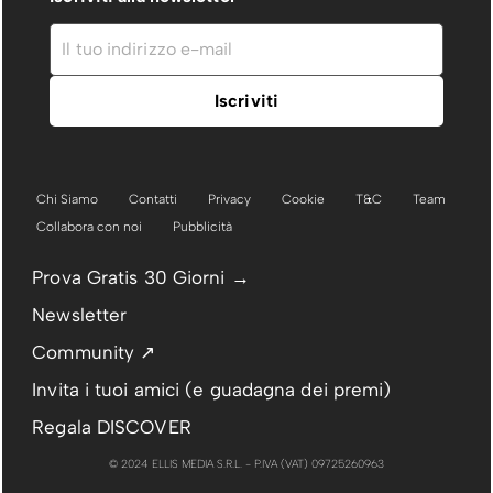
Chi Siamo
Contatti
Privacy
Cookie
T&C
Team
Collabora con noi
Pubblicità
Prova Gratis 30 Giorni →
Newsletter
Community ↗
Invita i tuoi amici (e guadagna dei premi)
Regala DISCOVER
© 2024 ELLIS MEDIA S.R.L. - P.IVA (VAT) 09725260963