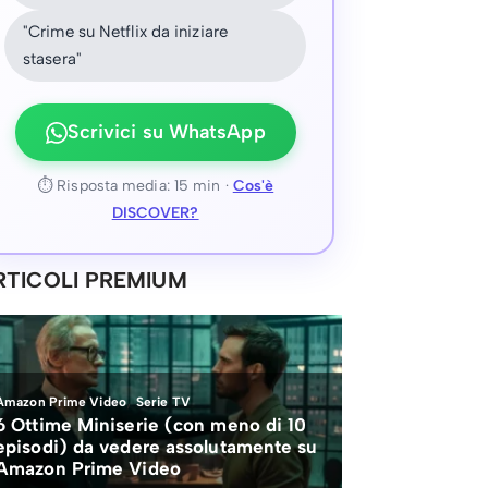
"Crime su Netflix da iniziare
stasera"
Scrivici su WhatsApp
⏱ Risposta media: 15 min ·
Cos'è
DISCOVER?
RTICOLI PREMIUM