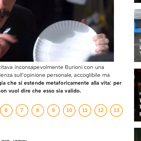
itava inconsapevolmente Burioni con una
scienza sull’opinione personale, accoglibile ma
gia che si estende metaforicamente alla vita: per
on vuol dire che esso sia valido.
6
7
8
9
10
11
12
13