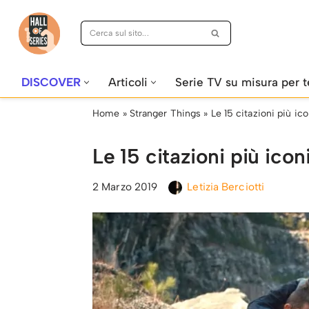
Vai
al
contenuto
DISCOVER
Articoli
Serie TV su misura per t
Home
»
Stranger Things
»
Le 15 citazioni più ic
Le 15 citazioni più ico
2 Marzo 2019
Letizia Berciotti