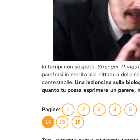
In tempi non sospetti,
Stranger Things
c
parafrasi in merito alla dittatura della 
contestabile.
Una lezioncina sulla biolo
quanto tu possa esprimere un parere, n
Pagine:
1
2
3
4
5
14
15
16