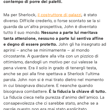
contempo di porre dei paletti.
Ma per Sherlock,
il costruttore di palazzi
, è stato
diverso. Difficile crederlo, o forse scontato se la si
guarda da un’altra prospettiva, John è diventato
tutto il suo mondo.
Nessuno a parte lui meritava
tanta attenzione, nessuno a parte lui sentiva affine
e degno di essere protetto.
John gli ha insegnato ad
aprirsi – anche se minimamente – al mondo
circostante. A guardare alla vita con un pizzico di
ottimismo, dandogli un motivo per cui valesse la
pena vivere. Era il solo in grado di tenergli testa,
anche se poi alla fine spettava a Sherlock l’ultima
parola. John non si è mai tirato dietro nel momento
in cui bisognava discutere. E neanche quando
bisognava combattere.
È la fiducia la chiave di tutto.
La fiducia cieca nella purezza d’animo dell’amico. La
consapevolezza che ci sarebbe stato, anche se a
parole questo non era mai stato esplicitato.