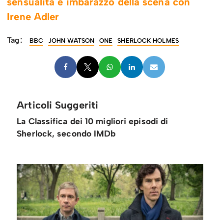
sensualità e imbarazzo della scena con
Irene Adler
Tag:
BBC
JOHN WATSON
ONE
SHERLOCK HOLMES
Articoli Suggeriti
La Classifica dei 10 migliori episodi di
Sherlock, secondo IMDb