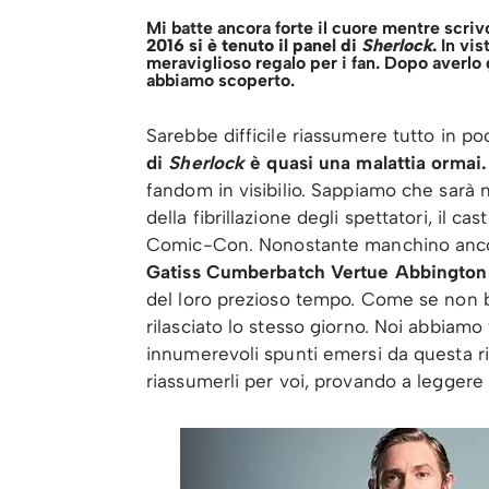
Mi batte ancora forte il cuore mentre scri
2016 si è tenuto il panel di
Sherlock
.
In vis
meraviglioso regalo per i fan. Dopo averlo
abbiamo scoperto.
Sarebbe difficile riassumere tutto in po
di
Sherlock
è quasi una malattia ormai.
fandom in visibilio. Sappiamo che sarà
della fibrillazione degli spettatori, il c
Comic-Con. Nonostante manchino ancora
Gatiss Cumberbatch Vertue Abbington
del loro prezioso tempo. Come se non b
rilasciato lo stesso giorno. Noi abbiamo v
innumerevoli spunti emersi da questa r
riassumerli per voi, provando a leggere t