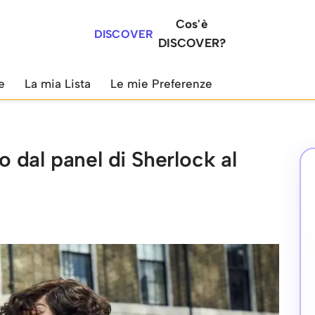
Cos'è
DISCOVER
DISCOVER?
e
La mia Lista
Le mie Preferenze
dal panel di Sherlock al