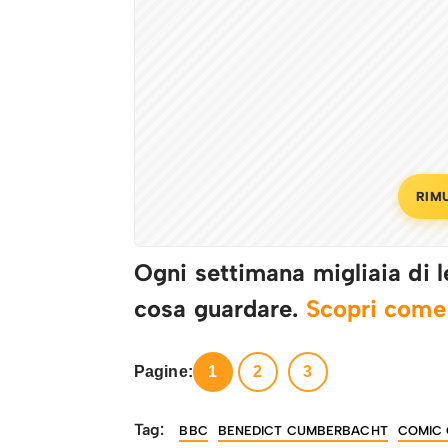
RIM
Ogni settimana migliaia di le
cosa guardare.
Scopri com
Pagine:
1
2
3
Tag:
BBC
BENEDICT CUMBERBACHT
COMIC 