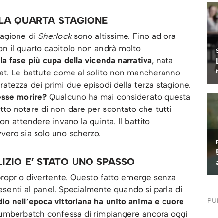
LA QUARTA STAGIONE
tagione di
Sherlock
sono altissime. Fino ad ora
n il quarto capitolo non andrà molto
la fase più cupa della vicenda narrativa
, nata
fat. Le battute come al solito non mancheranno
atezza dei primi due episodi della terza stagione.
esse morire?
Qualcuno ha mai considerato questa
to notare di non dare per scontato che tutti
on attendere invano la quinta. Il battito
vero sia solo uno scherzo.
LIZIO E’ STATO UNO SPASSO
proprio divertente. Questo fatto emerge senza
resenti al panel. Specialmente quando si parla di
dio nell’epoca vittoriana ha unito anima e cuore
PU
mberbatch confessa di rimpiangere ancora oggi