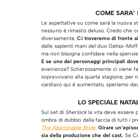
COME SARA’ 
Le aspettative su come sarà la nuova s
nessuno è rimasto deluso. Credo che co
diversamente.
Ci troveremo di fronte al
dalle sapienti mani del duo Gatiss-Mof
ma non bisogna confidare nella spensier
E se uno dei personaggi principali dov
evenienza? Scherzosamente ci viene fat
sopravvivano alla quarta stagione, per n
cardiaco qui è aumentato, speriamo dav
LO SPECIALE NATA
Sul set di
Sherlock
la vita deve essere 
ombra di dubbio dalla faccia di tutti i p
The Abominable Bride
.
Girare un’episo
sia della produzione che del cast.
Se Cu