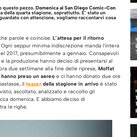
vo questo pezzo.
Domenica al San Diego Comic-Con
ta della quarta stagione, soprattutto. E’ stato un
 guardato con attenzione, vogliamo raccontarvi cosa
che parole e coincise.
L’attesa per il ritorno
Ogni seppur minima indiscrezione manda l’intera
 nel 2017, presumibilmente a gennaio. Consapevoli
ast e la produzione hanno deciso di presentarsi al
 due settimane alla fine delle riprese,
Moffat
 hanno preso un aereo
e ci hanno donato due ore
astasse, il
teaser
della stagione in arrivo
è stato
isto, ascoltato, analizzato e raccolto gli
icca domenica. E abbiamo deciso di
ra le righe.