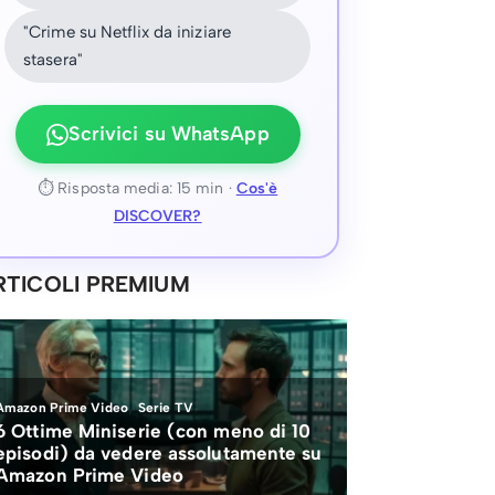
"Crime su Netflix da iniziare
stasera"
Scrivici su WhatsApp
⏱ Risposta media: 15 min ·
Cos'è
DISCOVER?
RTICOLI PREMIUM