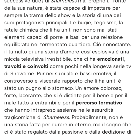
successive due) di
Shameless
ma, proprio a fronte
della sua natura, è stata capace di impattare per
sempre la trama dello show e la storia di una dei
suoi protagonisti principali. Le bugie, l’egoismo, la
fatale chimica che li ha uniti non sono mai stati
elementi capaci di porre le basi per una relazione
equilibrata nel tormentato quartiere. Ciò nonostante,
il tumulto di una storia d’amore così esplosiva è una
miccia televisiva irresistibile, che ci ha
emozionati,
travolti e coinvolti
come pochi nella longeva serie tv
di Showtime. Pur nei suoi alti e bassi emotivi, il
controverso e viscerale rapporto che li ha uniti è
stato un pugno allo stomaco. Un amore doloroso,
forte, lacerante, che si è distinto per il bene e per il
male fatto a entrambi e per il
percorso formativo
che hanno intrapreso assieme nelle assurdità
tragicomiche di
Shameless
. Probabilmente, non è
una storia fatta per durare in eterno, ma il sogno che
ci è stato regalato dalla passione e dalla dedizione di