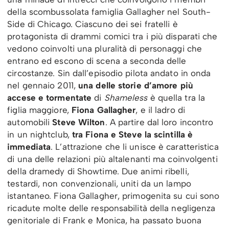
della scombussolata famiglia Gallagher nel South-
Side di Chicago. Ciascuno dei sei fratelli è
protagonista di drammi comici tra i più disparati che
vedono coinvolti una pluralità di personaggi che
entrano ed escono di scena a seconda delle
circostanze. Sin dall’episodio pilota andato in onda
nel gennaio 2011,
una delle storie d’amore più
accese e tormentate
di
Shameless
è quella tra la
figlia maggiore,
Fiona Gallagher
, e il ladro di
automobili
Steve Wilton
. A partire dal loro incontro
in un nightclub,
tra Fiona e Steve la scintilla è
immediata
. L’attrazione che li unisce è caratteristica
di una delle relazioni più altalenanti ma coinvolgenti
della dramedy di Showtime. Due animi ribelli,
testardi, non convenzionali, uniti da un lampo
istantaneo. Fiona Gallagher, primogenita su cui sono
ricadute molte delle responsabilità della negligenza
genitoriale di Frank e Monica, ha passato buona