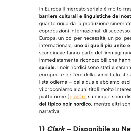
In Europa il mercato seriale è molto fras
barriere culturali e linguistiche del n
quanto riguarda la produzione cinemato
coproduzioni internazionali di successo. 
Europa, un po’ per necessità, un po’ per 
internazionale,
uno di quelli più unito 
scandinave fanno parte dell’immaginario
immediatamente riconoscibili che hanno
seriale
. I noir nordici sono stati e sara
europea, e nell’era della serialità lo st
lista odierna – dalla quale abbiamo esc
vi proponiamo alcuni titoli molto interes
piattaforme (
quattro
su cinque sono disp
del tipico noir nordico
, mentre altri son
narrativa.
1)
Clark
– Disponibile su Net