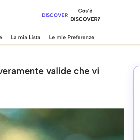
Cos'è
DISCOVER
DISCOVER?
e
La mia Lista
Le mie Preferenze
veramente valide che vi