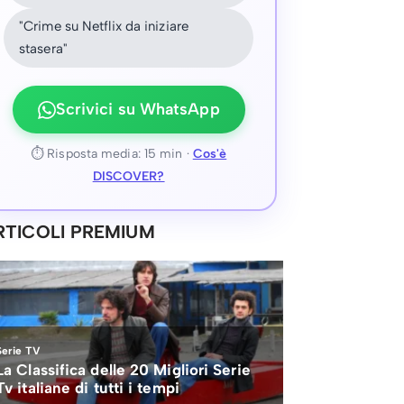
"Crime su Netflix da iniziare
stasera"
Scrivici su WhatsApp
⏱ Risposta media: 15 min ·
Cos'è
DISCOVER?
RTICOLI PREMIUM