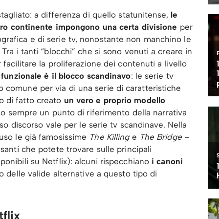
tagliato: a differenza di quello statunitense,
le
ostro continente impongono una certa divisione
per
grafica e di serie tv, nonostante non manchino le
Tra i tanti “blocchi” che si sono venuti a creare in
facilitare la proliferazione dei contenuti a livello
e funzionale è il blocco scandinavo
: le serie tv
 comune per via di una serie di caratteristiche
 di fatto creato
un vero e proprio modello
nno sempre un punto di riferimento della narrativa
esso discorso vale per le serie tv scandinave. Nella
luso le già famosissime
The Killing
e
The Bridge
–
santi che potete trovare sulle principali
onibili su Netflix): alcuni rispecchiano
i canoni
o delle valide alternative a questo tipo di
flix