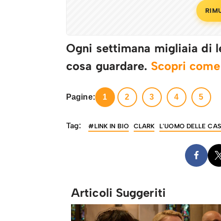
RIM
Ogni settimana migliaia di le
cosa guardare.
Scopri com
Pagine:
1
2
3
4
5
Tag:
#LINK IN BIO
CLARK
L'UOMO DELLE CA
Articoli Suggeriti