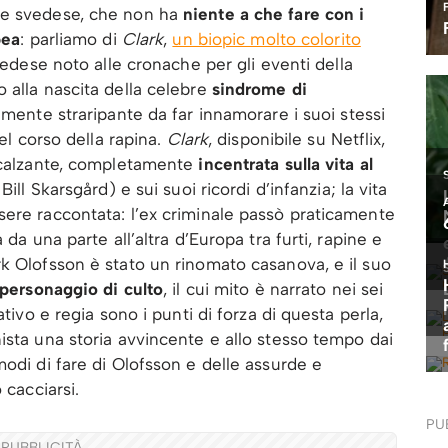
te svedese, che non ha
niente a che fare con i
pea
: parliamo di
Clark
,
un biopic molto colorito
vedese noto alle cronache per gli eventi della
 alla nascita della celebre
sindrome di
almente straripante da far innamorare i suoi stessi
nel corso della rapina.
Clark
, disponibile su Netflix,
incalzante, completamente
incentrata sulla vita al
ill Skarsgård) e sui suoi ricordi d’infanzia; la vita
sere raccontata: l’ex criminale passò praticamente
 da una parte all’altra d’Europa tra furti, rapine e
k Olofsson è stato un rinomato casanova, e il suo
personaggio di culto
, il cui mito è narrato nei sei
ativo e regia sono i punti di forza di questa perla,
ista una storia avvincente e allo stesso tempo dai
modi di fare di Olofsson e delle assurde e
 cacciarsi.
PU
PUBBLICITÀ