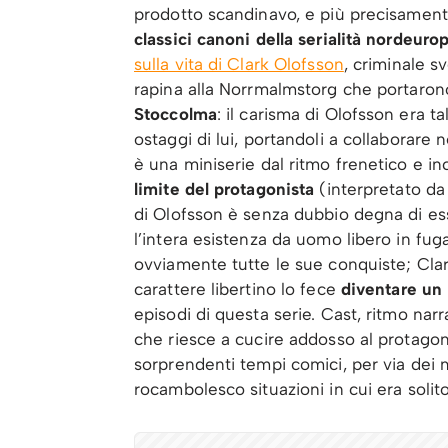
prodotto scandinavo, e più precisamen
classici canoni della serialità nordeuro
sulla vita di Clark Olofsson
, criminale s
rapina alla Norrmalmstorg che portarono
Stoccolma
: il carisma di Olofsson era t
ostaggi di lui, portandoli a collaborare 
è una miniserie dal ritmo frenetico e 
limite del protagonista
(interpretato da B
di Olofsson è senza dubbio degna di es
l’intera esistenza da uomo libero in fuga
ovviamente tutte le sue conquiste; Clar
carattere libertino lo fece
diventare un 
episodi di questa serie. Cast, ritmo narr
che riesce a cucire addosso al protagon
sorprendenti tempi comici, per via dei 
rocambolesco situazioni in cui era solito