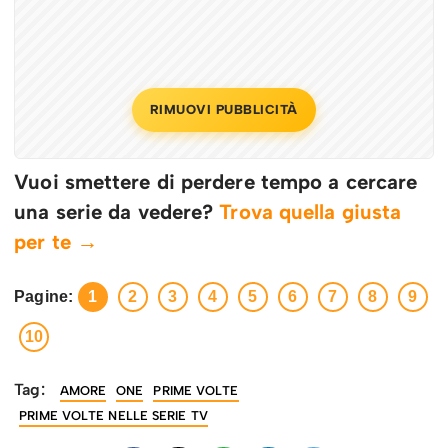
RIMUOVI PUBBLICITÀ
Vuoi smettere di perdere tempo a cercare
una serie da vedere?
Trova quella giusta
per te →
Pagine:
1
2
3
4
5
6
7
8
9
10
Tag:
AMORE
ONE
PRIME VOLTE
PRIME VOLTE NELLE SERIE TV