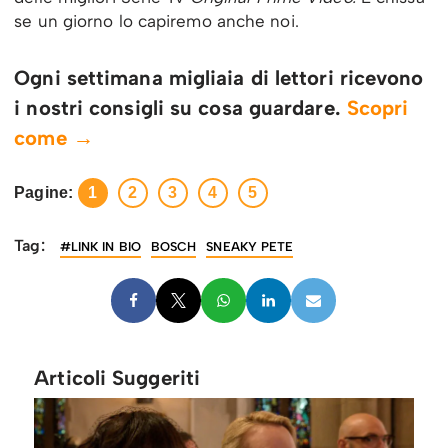
se un giorno lo capiremo anche noi.
Ogni settimana migliaia di lettori ricevono
i nostri consigli su cosa guardare.
Scopri
come →
Pagine:
1
2
3
4
5
Tag:
#LINK IN BIO
BOSCH
SNEAKY PETE
Articoli Suggeriti