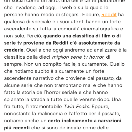
un social come un altro, una delle tante piattaforme
che invadono, ad oggi, il web e sulla quale le
persone hanno modo di sfogarsi. Eppure,
Reddit
ha
qualcosa di speciale e i suoi utenti hanno un forte
ascendente su tutta la comunità cinematografica e
non solo. Perciò,
quando una classifica di film o di
serie tv proviene da Reddit c’è assolutamente da
crederle
. Quella che oggi andremo ad analizzare è la
classifica della dieci
migliori serie tv horror
, di
sempre. Non un compito facile, sicuramente. Quello
che notiamo subito è sicuramente un forte
ascendente narrativo che proviene dal passato, da
alcune serie che non tramontano mai e che hanno
fatto la storia dell’horror seriale e che hanno
spianato la strada a tutte quelle venute dopo. Una
fra tutte, l’intramontabile
Twin Peaks
. Eppure,
nonostante la malinconia e l’affetto per il passato,
notiamo anche un
certo inclinamento a narrazioni
più recenti
che si sono delineate come delle