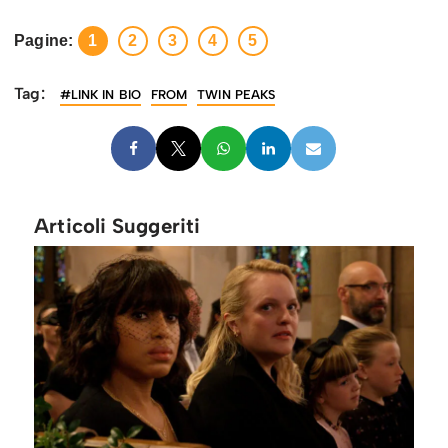
Pagine:
1
2
3
4
5
Tag:
#LINK IN BIO
FROM
TWIN PEAKS
Articoli Suggeriti