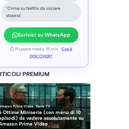
"Crime su Netflix da iniziare
stasera"
Scrivici su WhatsApp
⏱ Risposta media: 15 min ·
Cos'è
DISCOVER?
RTICOLI PREMIUM