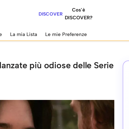
Cos'è
DISCOVER
DISCOVER?
e
La mia Lista
Le mie Preferenze
idanzate più odiose delle Serie