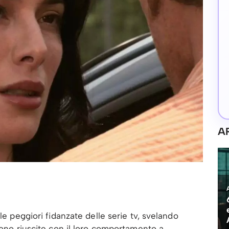
A
le peggiori fidanzate delle serie tv, svelando
sono riuscite con il loro comportamento a