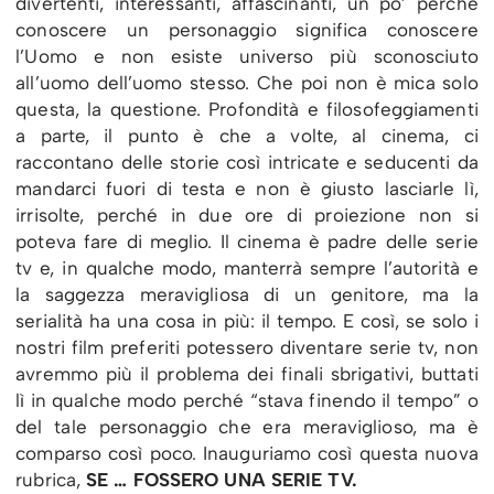
divertenti, interessanti, affascinanti, un po’ perché
conoscere un personaggio significa conoscere
l’Uomo e non esiste universo più sconosciuto
all’uomo dell’uomo stesso. Che poi non è mica solo
questa, la questione. Profondità e filosofeggiamenti
a parte, il punto è che a volte, al cinema, ci
raccontano delle storie così intricate e seducenti da
mandarci fuori di testa e non è giusto lasciarle lì,
irrisolte, perché in due ore di proiezione non si
poteva fare di meglio. Il cinema è padre delle serie
tv e, in qualche modo, manterrà sempre l’autorità e
la saggezza meravigliosa di un genitore, ma la
serialità ha una cosa in più: il tempo. E così, se solo i
nostri film preferiti potessero diventare serie tv, non
avremmo più il problema dei finali sbrigativi, buttati
lì in qualche modo perché “stava finendo il tempo” o
del tale personaggio che era meraviglioso, ma è
comparso così poco. Inauguriamo così questa nuova
rubrica,
SE … FOSSERO UNA SERIE TV.