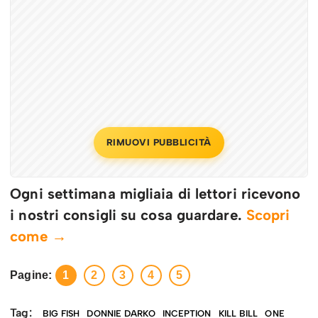
RIMUOVI PUBBLICITÀ
Ogni settimana migliaia di lettori ricevono
i nostri consigli su cosa guardare.
Scopri
come →
Pagine:
1
2
3
4
5
Tag:
BIG FISH
DONNIE DARKO
INCEPTION
KILL BILL
ONE