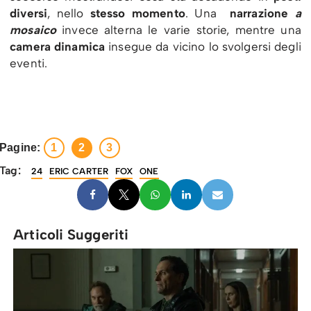
diversi
, nello
stesso momento
. Una
narrazione
a
mosaico
invece alterna le varie storie, mentre una
camera dinamica
insegue da vicino lo svolgersi degli
eventi.
Pagine:
1
2
3
Tag:
24
ERIC CARTER
FOX
ONE
Articoli Suggeriti