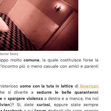
orror Story
roppo molto
comune
, la quale costituisce forse la
: l’incontro più o meno casuale con amici e parenti
 misterioso
uomo con la tuta in lattice
di
American
 che si diverte a
sedurre le belle quarantenni
re
e
spargere violenza
a destra e a manca, ma noi
ivien
)? Sì, siete
curiosi
, eppure state sempre
ne facebook
e sui
forum
dedicati alla serie, proprio