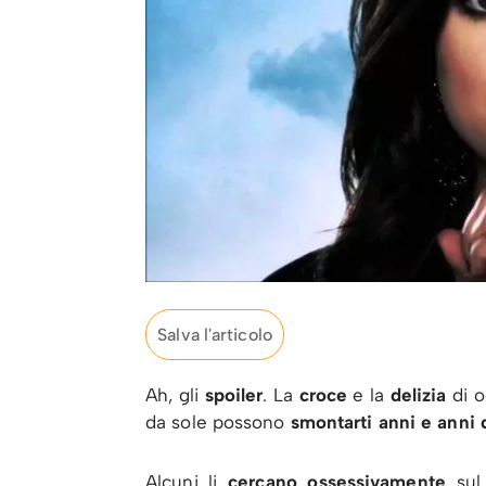
Salva l'articolo
Ah, gli
spoiler
. La
croce
e la
delizia
di o
da sole possono
smontarti anni e anni 
Alcuni li
cercano ossessivamente
sul 