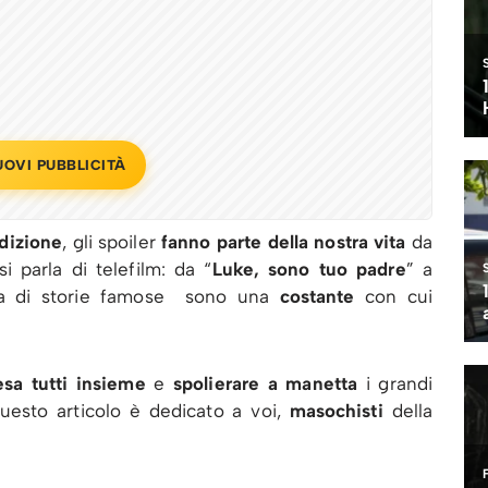
UOVI PUBBLICITÀ
dizione
, gli spoiler
fanno parte della nostra vita
da
 parla di telefilm: da “
Luke, sono tuo padre
” a
rla di storie famose sono una
costante
con cui
esa tutti insieme
e
spolierare a manetta
i grandi
uesto articolo è dedicato a voi,
masochisti
della