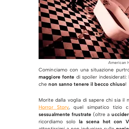
American H
Cominciamo con una situazione purt
maggiore fonte
di spoiler indesiderati
che
non sanno tenere il becco chiuso
!
Morite dalla voglia di sapere chi sia il
Horror Story
, quel simpatico tizio
sessualmente frustrate
(oltre a
uccide
ricordiamo solo
la scena hot con V
attentissimi a non indugiare sulle
pagi