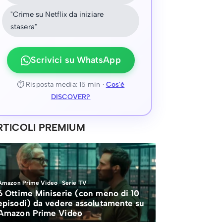
"Crime su Netflix da iniziare
stasera"
Scrivici su WhatsApp
⏱ Risposta media: 15 min ·
Cos'è
DISCOVER?
RTICOLI PREMIUM