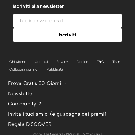
Iscriviti alla newsletter
Chi Siamo
Contatti
Privacy
Cookie
T&C
Team
Collabora con noi
Pubblicità
Prova Gratis 30 Giorni →
Newsletter
Community ↗
Invita i tuoi amici (e guadagna dei premi)
Regala DISCOVER
©2026 Ellis Media Srl - P.IVA (VAT) 09725260963