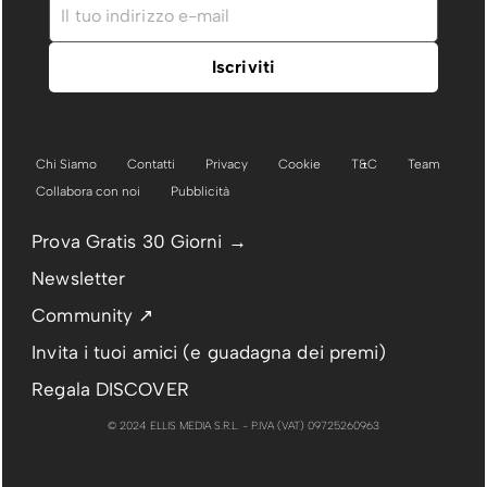
Chi Siamo
Contatti
Privacy
Cookie
T&C
Team
Collabora con noi
Pubblicità
Prova Gratis 30 Giorni →
Newsletter
Community ↗
Invita i tuoi amici (e guadagna dei premi)
Regala DISCOVER
© 2024 ELLIS MEDIA S.R.L. - P.IVA (VAT) 09725260963