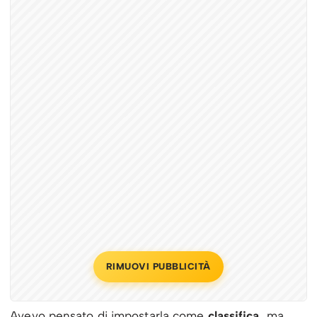
RIMUOVI PUBBLICITÀ
Avevo pensato di impostarla come
classifica,
ma