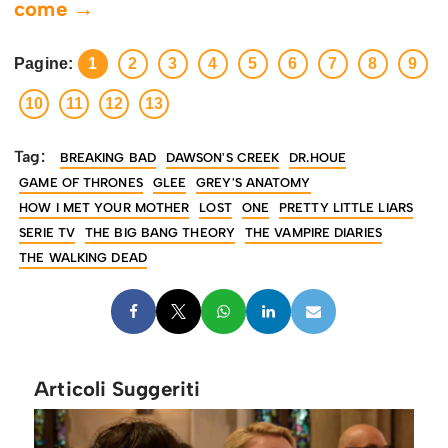
come →
Pagine:
1
2
3
4
5
6
7
8
9
10
11
12
13
Tag:
BREAKING BAD
DAWSON'S CREEK
DR.HOUE
GAME OF THRONES
GLEE
GREY'S ANATOMY
HOW I MET YOUR MOTHER
LOST
ONE
PRETTY LITTLE LIARS
SERIE TV
THE BIG BANG THEORY
THE VAMPIRE DIARIES
THE WALKING DEAD
Articoli Suggeriti