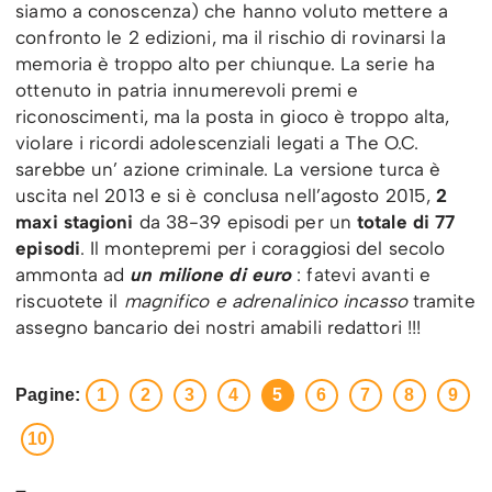
siamo a conoscenza) che hanno voluto mettere a
confronto le 2 edizioni, ma il rischio di rovinarsi la
memoria è troppo alto per chiunque. La serie ha
ottenuto in patria innumerevoli premi e
riconoscimenti, ma la posta in gioco è troppo alta,
violare i ricordi adolescenziali legati a The O.C.
sarebbe un’ azione criminale. La versione turca è
uscita nel 2013 e si è conclusa nell’agosto 2015,
2
maxi stagioni
da 38-39 episodi per un
totale di 77
episodi
. Il montepremi per i coraggiosi del secolo
ammonta ad
un milione di euro
: fatevi avanti e
riscuotete il
magnifico e adrenalinico incasso
tramite
assegno bancario dei nostri amabili redattori !!!
Pagine:
1
2
3
4
5
6
7
8
9
10