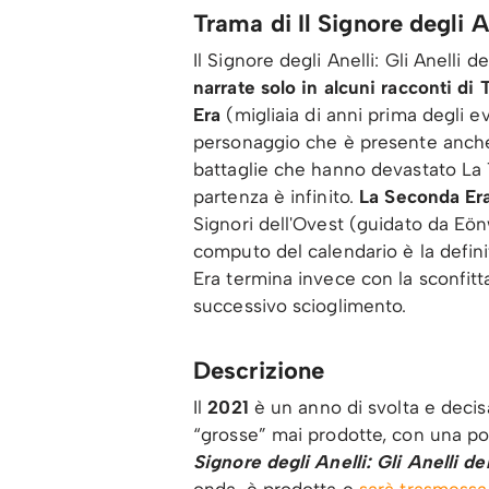
Trama di Il Signore degli An
Il Signore degli Anelli: Gli Anelli 
narrate solo in alcuni racconti di
Era
(migliaia di anni prima degli ev
personaggio che è presente anche
battaglie che hanno devastato L
partenza è infinito.
La Seconda Era 
Signori dell'Ovest (guidato da Eön
computo del calendario è la defin
Era termina invece con la sconfitt
successivo scioglimento.
Descrizione
Il
2021
è un anno di svolta e decisa
“grosse” mai prodotte, con una por
Signore degli Anelli: Gli Anelli de
onda, è prodotta e
sarà trasmess