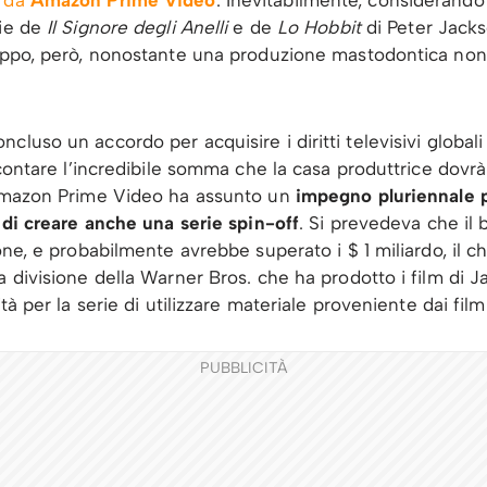
gie de
Il Signore degli Anelli
e de
Lo Hobbit
di Peter Jacks
oppo, però, nonostante una produzione mastodontica non s
uso un accordo per acquisire i diritti televisivi globali per
a contare l’incredibile somma che la casa produttrice dovr
, Amazon Prime Video ha assunto un
impegno pluriennale p
à di creare anche una serie spin-off
. Si prevedeva che il
one, e probabilmente avrebbe superato i $ 1 miliardo, il c
a divisione della Warner Bros. che ha prodotto i film di J
tà per la serie di utilizzare materiale proveniente dai film
PUBBLICITÀ