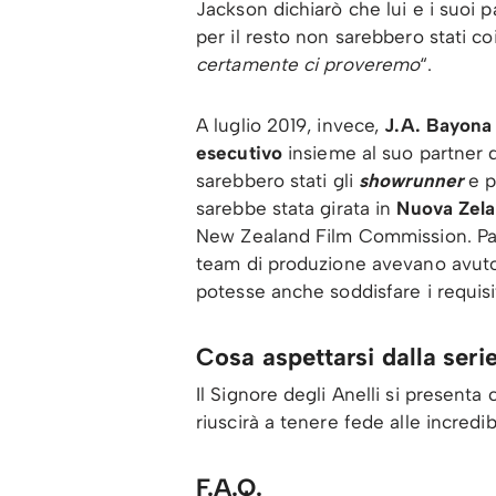
Jackson dichiarò che lui e i suoi pa
per il resto non sarebbero stati co
certamente ci proveremo
“.
A luglio 2019, invece,
J.A. Bayona 
esecutivo
insieme al suo partner 
sarebbero stati gli
showrunner
e p
sarebbe stata girata in
Nuova Zel
New Zealand Film Commission. Payn
team di produzione avevano avuto
potesse anche soddisfare i requisit
Cosa aspettarsi dalla serie 
Il Signore degli Anelli si present
riuscirà a tenere fede alle incredib
F.A.Q.