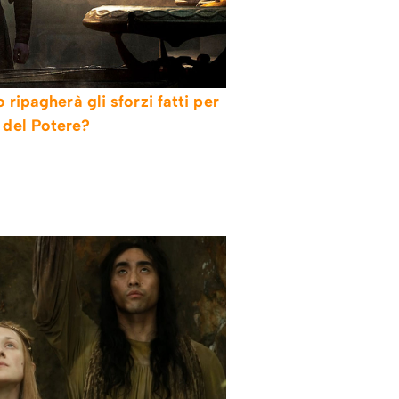
ripagherà gli sforzi fatti per
i del Potere?