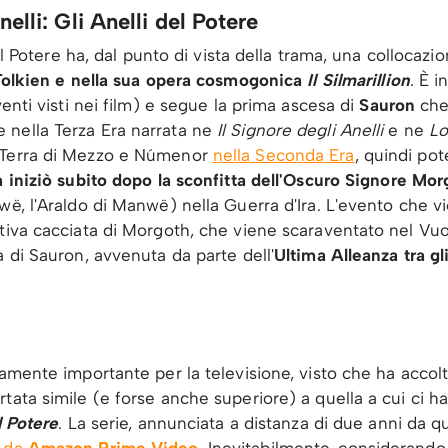
elli: Gli Anelli del Potere
del Potere ha, dal punto di vista della trama, una collocazio
 Tolkien e nella sua opera cosmogonica
Il Silmarillion
. È i
enti visti nei film) e segue la prima ascesa di
Sauron
che,
 nella Terza Era narrata ne
Il Signore degli Anelli
e ne
Lo
a Terra di Mezzo e Númenor
nella Seconda Era
, quindi pot
iniziò subito dopo la sconfitta dell'Oscuro Signore Mor
wë, l'Araldo di Manwë) nella Guerra d'Ira. L'evento che v
itiva cacciata di Morgoth, che viene scaraventato nel Vu
a di Sauron, avvenuta da parte dell'
Ultima Alleanza tra gli
mente importante per la televisione, visto che ha accolto 
tata simile (e forse anche superiore) a quella a cui ci h
l Potere
. La serie, annunciata a distanza di due anni da q
a da
Amazon Prime Video
. Inevitabilmente, considerando 