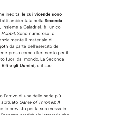
ne inedita,
le cui vicende sono
nfatti ambientata nella
Seconda
 insieme a Galadriel, è l'unico
 Hobbit
. Sono numerose le
enzialmente il materiale di
goth
da parte dell'esercito dei
iene preso come riferimento per il
oto fuori dal mondo. La Seconda
 Elfi e gli Uomini,
e il suo
l’arrivo di una delle serie più
a abituato
Game of Thrones
:
Il
uello previsto per la sua messa in
l’enorme eredità sia letteraria che