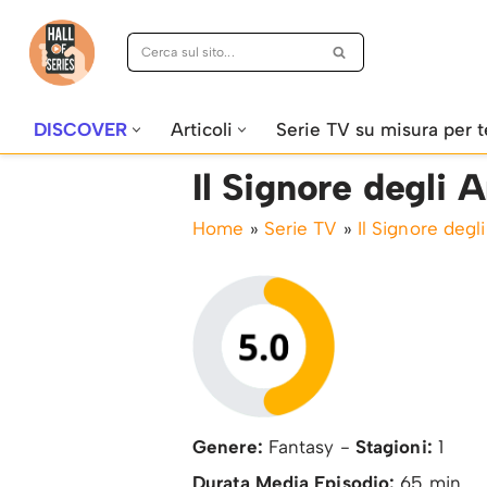
Vai
al
contenuto
DISCOVER
Articoli
Serie TV su misura per t
Il Signore degli A
Home
»
Serie TV
»
Il Signore degli
Genere:
Fantasy -
Stagioni:
1
Durata Media Episodio:
65 min.