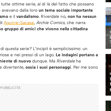
, tutte ottime serie, al di là del fatto che possano
 avevano dalla loro
un tema sociale importante
ismo
e il
vandalismo
. Riverdale no,
non ha nessun
di
Aguirre-Sacasa
,
Archie Comics
, che narra
uo gruppo di amici che vivono nella cittadina
di questa serie? L’incipit è semplicissimo: un
iose e nei pressi di un lago.
Le indagini portano a
niente di nuovo
dunque. Ma
Riverdale
ha
e divertente,
ossia i suoi personaggi
. Per me sono
PUBBLICITÀ