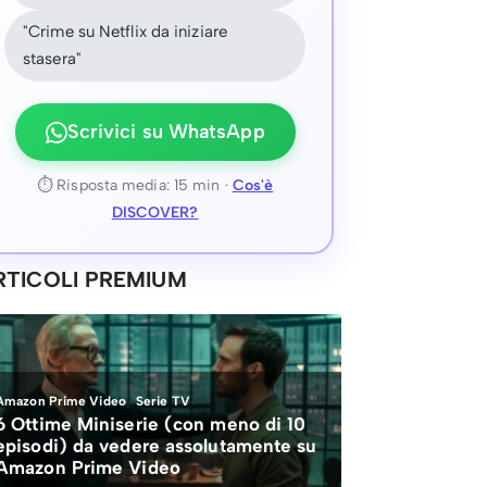
"Crime su Netflix da iniziare
stasera"
Scrivici su WhatsApp
⏱ Risposta media: 15 min ·
Cos'è
DISCOVER?
RTICOLI PREMIUM