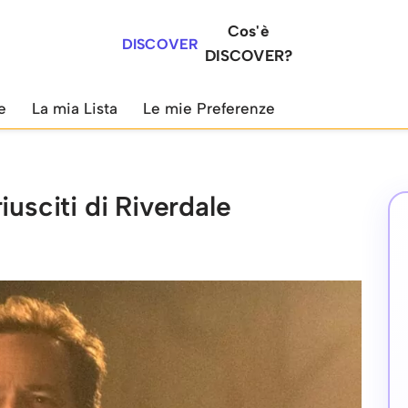
Cos'è
DISCOVER
DISCOVER?
e
La mia Lista
Le mie Preferenze
iusciti di Riverdale