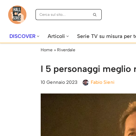
Vai
al
contenuto
DISCOVER
Articoli
Serie TV su misura per t
Home
»
Riverdale
I 5 personaggi meglio r
10 Gennaio 2023
Fabio Sieni