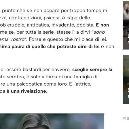
, al punto che se non appare per troppo tempo mi
e, contraddizioni, psicosi. A capo delle
ob crudele, antipatica, invadente, egoista.
E non
me se, per tutta la serie, stesse lì a dirvi “
sono
lema vostro
“. Forse è questo che mi piace di lei.
ima paura di quello che potreste dire di lei
e non
a di essere bastardi per davvero,
sceglie sempre la
to sembra, è solo vittima di una famiglia di
e una psicopatica come loro. E l’attrice,
rda
è una rivelazione
.
PU