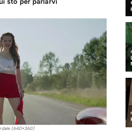
ui sto per parlarvi
rdale (640×360)