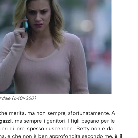
rdale (640×360)
he merita, ma non sempre, sfortunatamente. A
gazzi
, ma sempre i genitori. I figli pagano per le
iori di loro, spesso riuscendoci. Betty non è da
 ha, e che non è ben approfondita secondo me,
è il