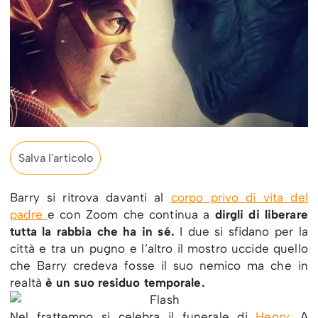
Salva l'articolo
Barry si ritrova davanti al
corpo privo di vita del
padre
e con Zoom che continua a
dirgli di liberare
tutta la rabbia che ha in sé.
I due si sfidano per la
città e tra un pugno e l’altro il mostro uccide quello
che Barry credeva fosse il suo nemico ma che in
realtà
è un suo residuo temporale.
Nel frattempo si celebra il funerale di
Henry
. A