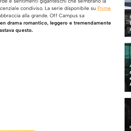
surde e sentimenti giganteschi che sembrano la
enziale condiviso. La serie disponibile su
Prime
 abbraccia alla grande. Off Campus sa
een drama romantico, leggero e tremendamente
astava questo.