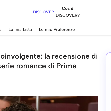
Cos'è
DISCOVER
DISCOVER?
e
La mia Lista
Le mie Preferenze
oinvolgente: la recensione di
serie romance di Prime