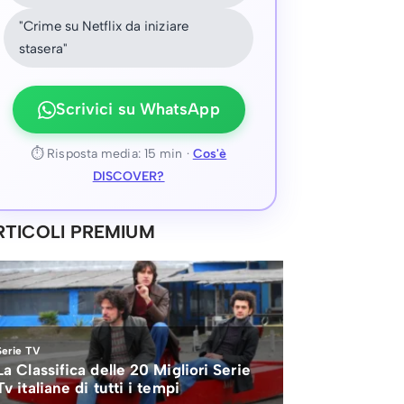
"Crime su Netflix da iniziare
stasera"
Scrivici su WhatsApp
⏱ Risposta media: 15 min ·
Cos'è
DISCOVER?
RTICOLI PREMIUM