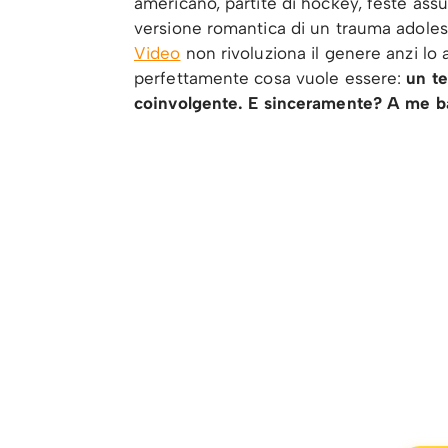
americano, partite di hockey, feste as
versione romantica di un trauma adolesc
Video
non rivoluziona il genere anzi lo
perfettamente cosa vuole essere:
un t
coinvolgente. E sinceramente? A me b