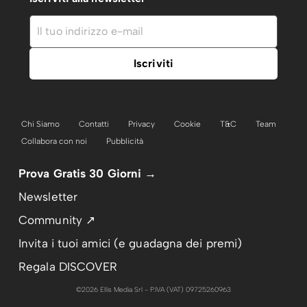
Chi Siamo
Contatti
Privacy
Cookie
T&C
Team
Collabora con noi
Pubblicità
Prova Gratis 30 Giorni →
Newsletter
Community ↗
Invita i tuoi amici (e guadagna dei premi)
Regala DISCOVER
©2026 Ellis Media Srl - P.IVA (VAT) 09725260963