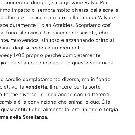
si concentra, dunque, sulla giovane Valya. Poi
rimo impatto ci sembra molto diversa dalla sorella.
st’ultima è il braccio armato della furia di Valya e
ce duramente il clan Atreides. Scopriamo così
na furia silenziosa. Un rancore strisciante, che
nte, muovendosi sinuoso e azzannando dritto al
 danni degli Atreides è un momento
phecy
1×03 proprio perché completamente
aggio che stiamo conoscendo in queste settimane.
 due sorelle completamente diverse, ma in fondo
iettivo: la
vendetta
. Il rancore per la sorte
n forme diverse, in linea anche con i differenti
 cambia è la convinzione che anima le due. È la
quasi antitetiche, alimenta la loro unione e
forgia
sma nella Sorellanza.