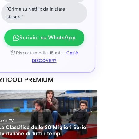
"Crime su Netflix da iniziare
stasera"
Scrivici su WhatsApp
⏱ Risposta media: 15 min ·
Cos'è
DISCOVER?
RTICOLI PREMIUM