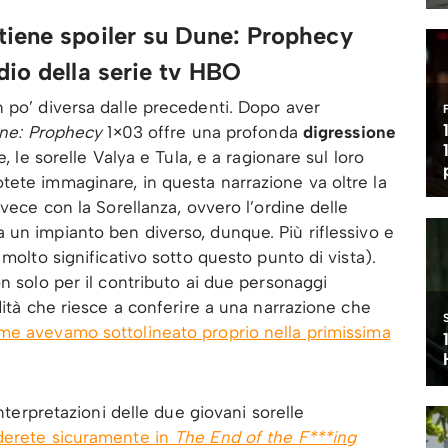
tiene spoiler su Dune: Prophecy
dio della serie tv HBO
 po’ diversa dalle precedenti. Dopo aver
ne: Prophecy
1×03 offre una profonda
digressione
, le sorelle Valya e Tula, e a ragionare sul loro
tete immaginare, in questa narrazione va oltre la
nvece con la Sorellanza, ovvero l’ordine delle
a un impianto ben diverso, dunque. Più riflessivo e
 molto significativo sotto questo punto di vista).
n solo per il contributo ai due personaggi
dità che riesce a conferire a una narrazione che
me avevamo sottolineato proprio nella primissima
interpretazioni delle due giovani sorelle
rderete sicuramente in
The End of the F***ing