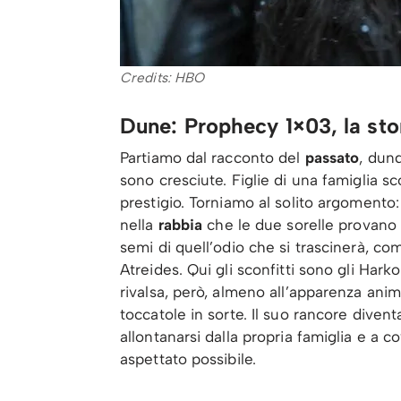
Credits: HBO
Dune: Prophecy 1×03, la stor
Partiamo dal racconto del
passato
, dun
sono cresciute. Figlie di una famiglia sco
prestigio. Torniamo al solito argomento:
nella
rabbia
che le due sorelle provano pe
semi di quell’odio che si trascinerà, co
Atreides. Qui gli sconfitti sono gli Hark
rivalsa, però, almeno all’apparenza anim
toccatole in sorte. Il suo rancore divent
allontanarsi dalla propria famiglia e a 
aspettato possibile.