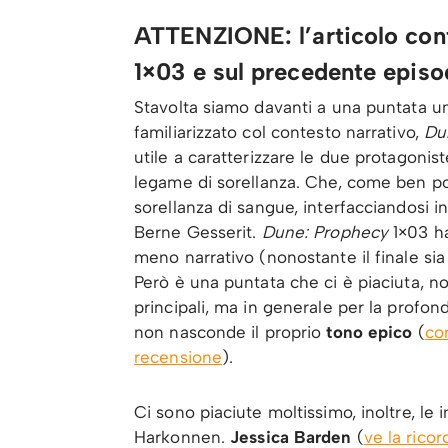
ATTENZIONE: l’articolo con
1×03 e sul precedente episo
Stavolta siamo davanti a una puntata un
familiarizzato col contesto narrativo,
Du
utile a caratterizzare le due protagoniste
legame di sorellanza. Che, come ben po
sorellanza di sangue, interfacciandosi i
Berne Gesserit.
Dune: Prophecy
1×03 h
meno narrativo (nonostante il finale sia
Però è una puntata che ci è piaciuta, no
principali, ma in generale per la profon
non nasconde il proprio
tono epico
(
co
recensione
).
Ci sono piaciute moltissimo, inoltre, le 
Harkonnen.
Jessica Barden
(
ve la rico