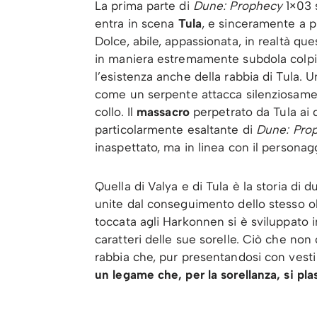
La prima parte di
Dune: Prophecy
1×03 
entra in scena
Tula
, e sinceramente a p
Dolce, abile, appassionata, in realtà que
in maniera estremamente subdola colpis
l’esistenza anche della rabbia di Tula. U
come un serpente attacca silenziosame
collo. Il
massacro
perpetrato da Tula ai
particolarmente esaltante di
Dune: Pro
inaspettato, ma in linea con il person
Quella di Valya e di Tula è la storia di
unite dal conseguimento dello stesso ob
toccata agli Harkonnen si è sviluppato i
caratteri delle sue sorelle. Ciò che non
rabbia che, pur presentandosi con vesti 
un legame che, per la sorellanza, si pla