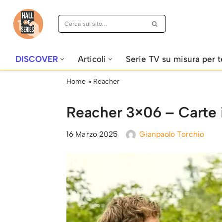
Vai
al
contenuto
DISCOVER
Articoli
Serie TV su misura per t
Home
»
Reacher
Reacher 3×06 – Carte i
16 Marzo 2025
Gianpaolo Torchio