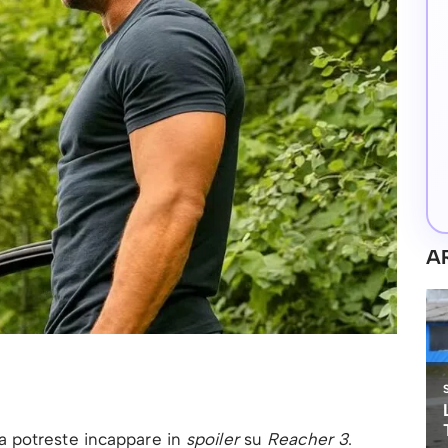
A
ra potreste incappare in
spoiler
su
Reacher 3
.