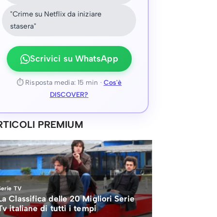
"Crime su Netflix da iniziare
stasera"
Scrivici su WhatsApp
⏱ Risposta media: 15 min ·
Cos'è
DISCOVER?
RTICOLI PREMIUM