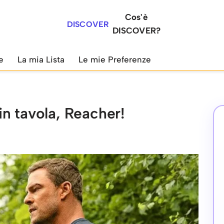
Cos'è
DISCOVER
DISCOVER?
e
La mia Lista
Le mie Preferenze
n tavola, Reacher!