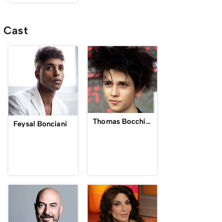
Cast
Thomas Bocchimpani
Feysal Bonciani