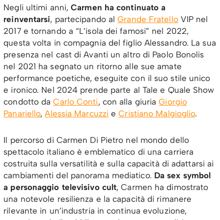
Negli ultimi anni,
Carmen ha continuato a
reinventarsi
, partecipando al
Grande Fratello
VIP nel
2017 e tornando a “L’isola dei famosi” nel 2022,
questa volta in compagnia del figlio Alessandro. La sua
presenza nel cast di Avanti un altro di Paolo Bonolis
nel 2021 ha segnato un ritorno alle sue amate
performance poetiche, eseguite con il suo stile unico
e ironico. Nel 2024 prende parte al Tale e Quale Show
condotto da
Carlo Conti
, con alla giuria
Giorgio
Panariello
,
Alessia Marcuzzi
e
Cristiano Malgioglio
.
Il percorso di Carmen Di Pietro nel mondo dello
spettacolo italiano è emblematico di una carriera
costruita sulla versatilità e sulla capacità di adattarsi ai
cambiamenti del panorama mediatico.
Da sex symbol
a personaggio televisivo cult
, Carmen ha dimostrato
una notevole resilienza e la capacità di rimanere
rilevante in un’industria in continua evoluzione,