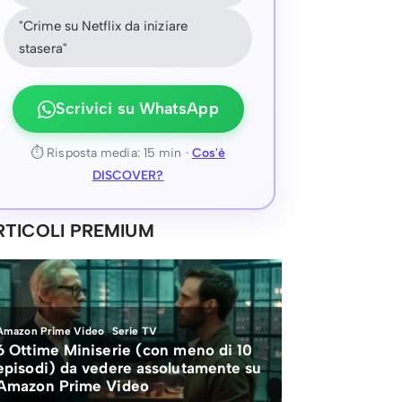
"Crime su Netflix da iniziare
stasera"
Scrivici su WhatsApp
⏱ Risposta media: 15 min ·
Cos'è
DISCOVER?
RTICOLI PREMIUM