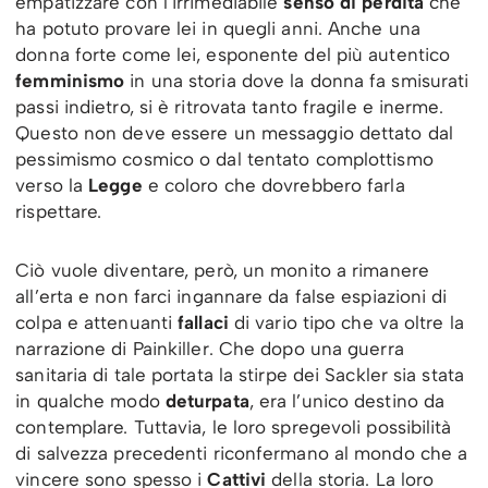
empatizzare con l’irrimediabile
senso di perdita
che
ha potuto provare lei in quegli anni. Anche una
donna forte come lei, esponente del più autentico
femminismo
in una storia dove la donna fa smisurati
passi indietro, si è ritrovata tanto fragile e inerme.
Questo non deve essere un messaggio dettato dal
pessimismo cosmico o dal tentato complottismo
verso la
Legge
e coloro che dovrebbero farla
rispettare.
Ciò vuole diventare, però, un monito a rimanere
all’erta e non farci ingannare da false espiazioni di
colpa e attenuanti
fallaci
di vario tipo che va oltre la
narrazione di Painkiller. Che dopo una guerra
sanitaria di tale portata la stirpe dei Sackler sia stata
in qualche modo
deturpata
, era l’unico destino da
contemplare. Tuttavia, le loro spregevoli possibilità
di salvezza precedenti riconfermano al mondo che a
vincere sono spesso i
Cattivi
della storia. La loro