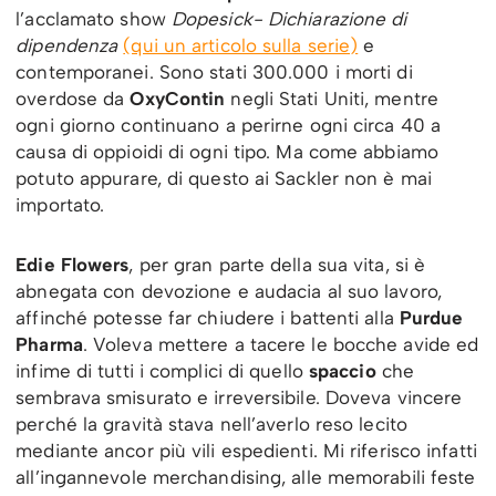
l’acclamato show
Dopesick- Dichiarazione di
dipendenza
(qui un articolo sulla serie)
e
contemporanei. Sono stati 300.000 i morti di
overdose da
OxyContin
negli Stati Uniti, mentre
ogni giorno continuano a perirne ogni circa 40 a
causa di oppioidi di ogni tipo. Ma come abbiamo
potuto appurare, di questo ai Sackler non è mai
importato.
Edie Flowers
, per gran parte della sua vita, si è
abnegata con devozione e audacia al suo lavoro,
affinché potesse far chiudere i battenti alla
Purdue
Pharma
. Voleva mettere a tacere le bocche avide ed
infime di tutti i complici di quello
spaccio
che
sembrava smisurato e irreversibile. Doveva vincere
perché la gravità stava nell’averlo reso lecito
mediante ancor più vili espedienti. Mi riferisco infatti
all’ingannevole merchandising, alle memorabili feste