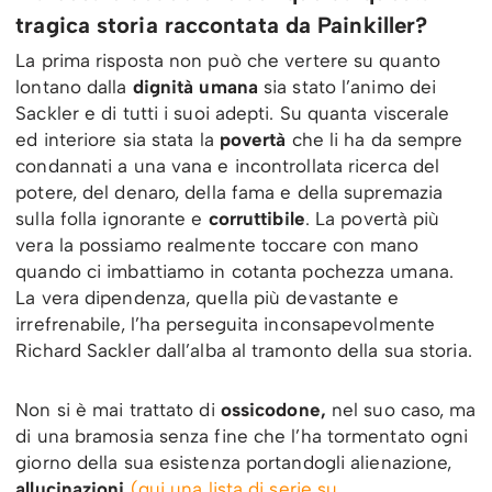
tragica storia raccontata da Painkiller?
La prima risposta non può che vertere su quanto
lontano dalla
dignità umana
sia stato l’animo dei
Sackler e di tutti i suoi adepti. Su quanta viscerale
ed interiore sia stata la
povertà
che li ha da sempre
condannati a una vana e incontrollata ricerca del
potere, del denaro, della fama e della supremazia
sulla folla ignorante e
corruttibile
. La povertà più
vera la possiamo realmente toccare con mano
quando ci imbattiamo in cotanta pochezza umana.
La vera dipendenza, quella più devastante e
irrefrenabile, l’ha perseguita inconsapevolmente
Richard Sackler dall’alba al tramonto della sua storia.
Non si è mai trattato di
ossicodone,
nel suo caso, ma
di una bramosia senza fine che l’ha tormentato ogni
giorno della sua esistenza portandogli alienazione,
allucinazioni
(qui una lista di serie su