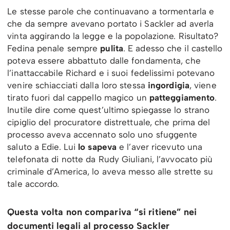
Le stesse parole che continuavano a tormentarla e
che da sempre avevano portato i Sackler ad averla
vinta aggirando la legge e la popolazione. Risultato?
Fedina penale sempre
pulita
. E adesso che il castello
poteva essere abbattuto dalle fondamenta, che
l’inattaccabile Richard e i suoi fedelissimi potevano
venire schiacciati dalla loro stessa
ingordigia
, viene
tirato fuori dal cappello magico un
patteggiamento
.
Inutile dire come quest’ultimo spiegasse lo strano
cipiglio del procuratore distrettuale, che prima del
processo aveva accennato solo uno sfuggente
saluto a Edie. Lui
lo sapeva
e l’aver ricevuto una
telefonata di notte da Rudy Giuliani, l’avvocato più
criminale d’America, lo aveva messo alle strette su
tale accordo.
Questa volta non compariva “si ritiene” nei
documenti legali al processo Sackler