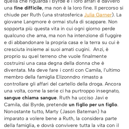
quella che riguarda i Byrde e i loro affari è davvero
una
fine difficile
, ma non è la loro fine. Il percorso si
chiude per Ruth (una stratosferica
Julia Garner
). La
giovane Langmore è ormai stufa di scappare. Non
sopporta più questa vita in cui ogni giorno perde
qualcuno che ama, ma non ha intenzione di fuggire
e di abbandonare la propria casa e la terra su cui è
cresciuta insieme ai suoi amati cugini. Anzi, è
proprio su quel terreno che vuole finalmente
costruirsi una casa degna della donna che è
diventata. Ma deve fare i conti con Camila, l’ultimo
membro della famiglia Elizonndro rimasto a
controllare gli affari del cartello della droga. Ancora
una volta, come la serie ci ha purtroppo insegnato,
sangue chiama sangue
. Ruth ha ucciso Javi e
Camila, dai Byrde, pretende
un figlio per un figlio
.
Nonostante tutto, Marty (Jason Bateman) ha
imparato a volere bene a Ruth, la considera parte
della famiglia, e dovrà convivere tutta la vita con il