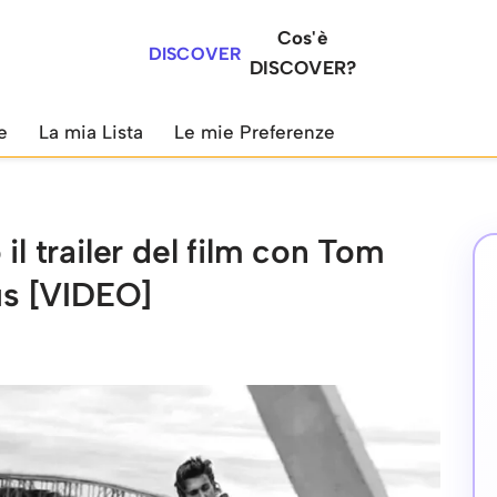
Cos'è
DISCOVER
DISCOVER?
e
La mia Lista
Le mie Preferenze
il trailer del film con Tom
s [VIDEO]