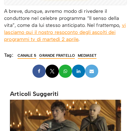
A breve, dunque, avremo modo di rivedere il
conduttore nel celebre programma “Il senso della
vita”, come da lui stesso anticipato. Nel frattempo,
vi
lasciamo qui il nostro resoconto degli ascolti dei
programmi tv di martedì 2 aprile
.
Tag:
CANALE 5
GRANDE FRATELLO
MEDIASET
Articoli Suggeriti