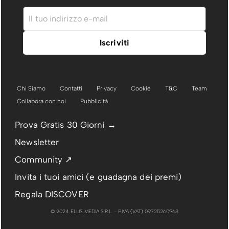
Chi Siamo
Contatti
Privacy
Cookie
T&C
Team
Collabora con noi
Pubblicità
Prova Gratis 30 Giorni →
Newsletter
Community ↗
Invita i tuoi amici (e guadagna dei premi)
Regala DISCOVER
© 2024 ELLIS MEDIA S.R.L. - P.IVA (VAT) 09725260963