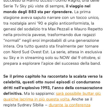
successo di Hanno ucciso l’Uomo Ragno, una delle
Serie Tv Sky più viste di sempre,
il viaggio nel
mondo degli 883 sta per riprendere.
La prima
stagione aveva saputo narrare con un tocco unico,
tra nostalgia anni ’90 e piglio anticonformista, la
genesi del sodalizio tra Max Pezzali e Mauro Repetto
nella provincia pavese, trasformando due ragazzi
“normali” negli eroi improbabili di una generazione
intera. Ora tutto questo sta finalmente per tornare
con Nord Sud Ovest Est. La serie, attesa in esclusiva
su Sky e in streaming solo su NOW dal 9 ottobre, si
prepara a esplorare l’apice del successo della band.
Se il primo capitolo ha raccontato la scalata verso la
celebrità, questi otto nuovi episodi ci condurranno
dritti nell’esplosivo 1993, l’anno della consacrazione
definitiva.
Ma lo sappiamo:
sarà possibile buttar giù
qualche lacrima in più questa volta.
Anche se il
regista Sydney Sibilia –
durante la conferenza