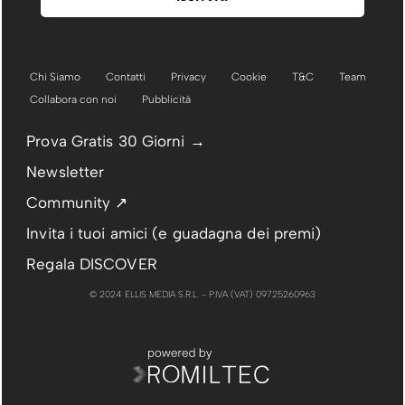
Chi Siamo
Contatti
Privacy
Cookie
T&C
Team
Collabora con noi
Pubblicità
Prova Gratis 30 Giorni →
Newsletter
Community ↗
Invita i tuoi amici (e guadagna dei premi)
Regala DISCOVER
© 2024 ELLIS MEDIA S.R.L. - P.IVA (VAT) 09725260963