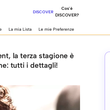
Cos'è
DISCOVER
DISCOVER?
e
La mia Lista
Le mie Preferenze
nt, la terza stagione è
: tutti i dettagli!