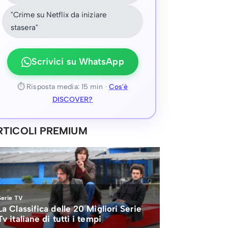
"Crime su Netflix da iniziare
stasera"
Scrivici su WhatsApp
⏱ Risposta media: 15 min ·
Cos'è
DISCOVER?
RTICOLI PREMIUM