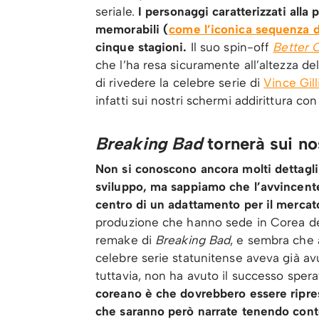
seriale.
I personaggi caratterizzati alla
memorabili (
come l’iconica sequenza de
cinque stagioni.
Il suo spin-off
Better C
che l’ha resa sicuramente all’altezza 
di rivedere la celebre serie di
Vince Gil
infatti sui nostri schermi addirittura co
Breaking Bad
tornerà sui n
Non si conoscono ancora molti dettagli 
sviluppo, ma sappiamo che l’avvincente
centro di un adattamento per il mercato
produzione che hanno sede in Corea del 
remake di
Breaking Bad
, e sembra che 
celebre serie statunitense aveva già av
tuttavia, non ha avuto il successo spera
coreano è che dovrebbero essere riprese 
che saranno però narrate tenendo conto 