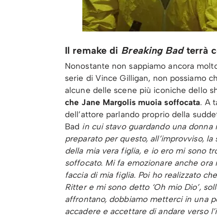
Il remake di
Breaking Bad
terrà c
Nonostante non sappiamo ancora molto 
serie di Vince Gilligan, non possiamo 
alcune delle scene più iconiche dello
che Jane Margolis muoia soffocata
. A 
dell’attore parlando proprio della sudd
Bad
in cui stavo guardando una donna m
preparato per questo, all’improvviso, la 
della mia vera figlia, e io ero mi sono t
soffocato. Mi fa emozionare anche ora ri
faccia di mia figlia. Poi ho realizzato c
Ritter e mi sono detto ‘Oh mio Dio’, soll
affrontano, dobbiamo metterci in una po
accadere e accettare di andare verso l’