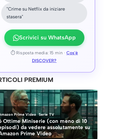
"Crime su Netflix da iniziare
stasera"
Scrivici su WhatsApp
⏱ Risposta media: 15 min ·
Cos'è
DISCOVER?
RTICOLI PREMIUM