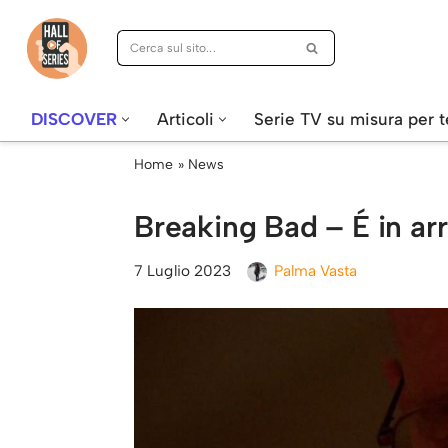
Vai
al
contenuto
DISCOVER
Articoli
Serie TV su misura per t
Home
»
News
Breaking Bad – É in arr
7 Luglio 2023
Palma Vasta