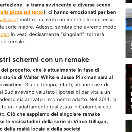
 perfezione, la trama avvincente e diverse scene
lla pizza sul tetto
), ci hanno emozionati per ben
all Saul
, inoltre, ha avuto un incredibile successo
della serie madre. Adesso, sembra che avremo modo
ligan
in vesti decisamente “singolari”: tornerà
n un remake.
ostri schermi con un remake
del progetto, che è attualmente in fase di
 storia di Walter White e Jesse Pinkman sarà al
 asiatico.
Già da tempo, infatti, alcune case di
Sud avevano valutato l’ipotesi di dar vita a un
adesso sia arrivato il momento adatto. Nel 2014, la
uto un riadattamento realizzato in Colombia che,
to.
Ciò che sappiamo del singolare remake
le vicissitudini della serie di Vince Gilligan,
della realtà locale e della società