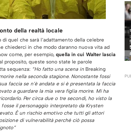
onto della realtà locale
di quel che sarà l’adattamento della celebre
che chiederci in che modo daranno nuova vita ad
 show come, per esempio,
quella in cui Walter lascia
tal proposito, queste sono state le parole
etta sequenza:
“Ho fatto una scena in
Breaking
orire nella seconda stagione. Nonostante fossi
PU
sua faccia se n’è andata e si è presentata la faccia
rovato a guardare la mia vera figlia morire. Mi ha
cordarlo. Per circa due o tre secondi, ho visto la
he fosse il personaggio interpretato da Krysten
evato. È un rischio emotivo che tutti gli attori
sizione di vulnerabilità perché ciò possa
ignoto”