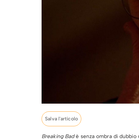
Salva l'articolo
Breaking Bad
è senza ombra di dubbio u