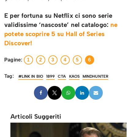
E per fortuna su Netflix ci sono serie
validissime ‘nascoste’ nel catalogo:
ne
potete scoprire 5 su Hall of Series
Discover!
Pagine:
1
2
3
4
5
6
Tag:
#LINK IN BIO
1899
CTA
KAOS
MINDHUNTER
Articoli Suggeriti