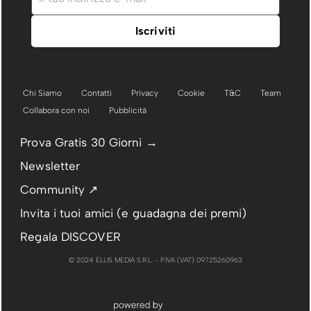
Chi Siamo
Contatti
Privacy
Cookie
T&C
Team
Collabora con noi
Pubblicità
Prova Gratis 30 Giorni →
Newsletter
Community ↗
Invita i tuoi amici (e guadagna dei premi)
Regala DISCOVER
© 2024 ELLIS MEDIA S.R.L. - P.IVA (VAT) 09725260963