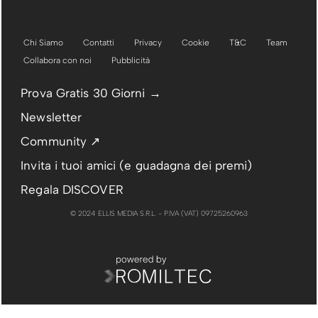
Chi Siamo
Contatti
Privacy
Cookie
T&C
Team
Collabora con noi
Pubblicità
Prova Gratis 30 Giorni →
Newsletter
Community ↗
Invita i tuoi amici (e guadagna dei premi)
Regala DISCOVER
© 2024 ELLIS MEDIA S.R.L. - P.IVA (VAT) 09725260963