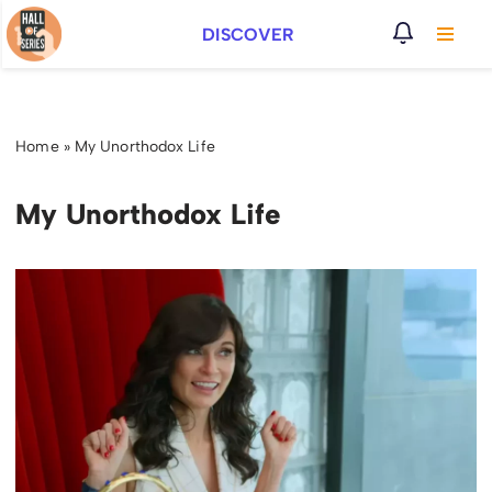
DISCOVER
Vai
al
contenuto
Home
»
My Unorthodox Life
My Unorthodox Life