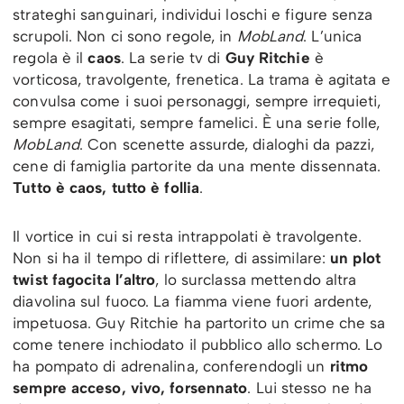
strateghi sanguinari, individui loschi e figure senza
scrupoli. Non ci sono regole, in
MobLand
. L’unica
regola è il
caos
. La serie tv di
Guy Ritchie
è
vorticosa, travolgente, frenetica. La trama è agitata e
convulsa come i suoi personaggi, sempre irrequieti,
sempre esagitati, sempre famelici. È una serie folle,
MobLand
. Con scenette assurde, dialoghi da pazzi,
cene di famiglia partorite da una mente dissennata.
Tutto è caos, tutto è follia
.
Il vortice in cui si resta intrappolati è travolgente.
Non si ha il tempo di riflettere, di assimilare:
un plot
twist fagocita l’altro
, lo surclassa mettendo altra
diavolina sul fuoco. La fiamma viene fuori ardente,
impetuosa. Guy Ritchie ha partorito un crime che sa
come tenere inchiodato il pubblico allo schermo. Lo
ha pompato di adrenalina, conferendogli un
ritmo
sempre acceso, vivo, forsennato
. Lui stesso ne ha