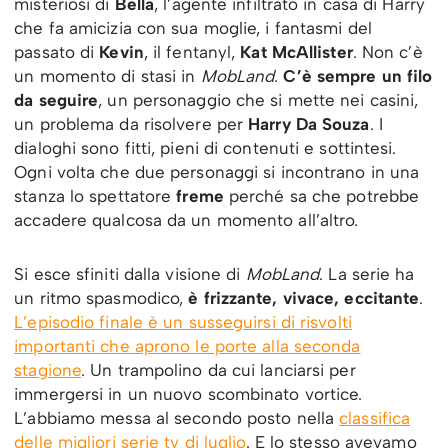
misteriosi di
Bella
, l’agente infiltrato in casa di Harry
che fa amicizia con sua moglie, i fantasmi del
passato di
Kevin
, il fentanyl,
Kat McAllister
. Non c’è
un momento di stasi in
MobLand
.
C’è sempre un filo
da seguire
, un personaggio che si mette nei casini,
un problema da risolvere per
Harry Da Souza
. I
dialoghi sono fitti, pieni di contenuti e sottintesi.
Ogni volta che due personaggi si incontrano in una
stanza lo spettatore
freme
perché sa che potrebbe
accadere qualcosa da un momento all’altro.
Si esce sfiniti dalla visione di
MobLand
. La serie ha
un ritmo spasmodico,
è frizzante, vivace, eccitante
.
L’episodio finale è un susseguirsi di risvolti
importanti che aprono le porte alla seconda
stagione
. Un trampolino da cui lanciarsi per
immergersi in un nuovo scombinato vortice.
L’abbiamo messa al secondo posto nella
classifica
delle migliori serie tv di luglio
. E lo stesso avevamo