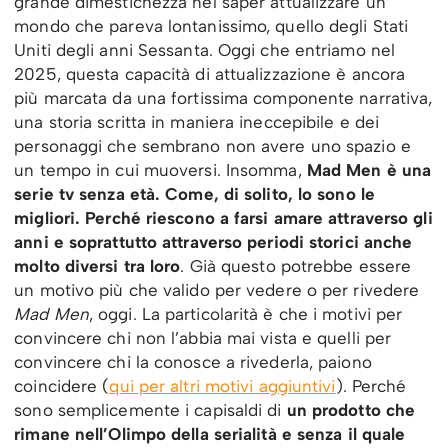
grande dimestichezza nel saper attualizzare un
mondo che pareva lontanissimo, quello degli Stati
Uniti degli anni Sessanta. Oggi che entriamo nel
2025, questa capacità di attualizzazione è ancora
più marcata da una fortissima componente narrativa,
una storia scritta in maniera ineccepibile e dei
personaggi che sembrano non avere uno spazio e
un tempo in cui muoversi. Insomma,
Mad Men è una
serie tv senza età. Come, di solito, lo sono le
migliori. Perché riescono a farsi amare attraverso gli
anni e soprattutto attraverso periodi storici anche
molto diversi tra loro
. Già questo potrebbe essere
un motivo più che valido per vedere o per rivedere
Mad Men
, oggi. La particolarità è che i motivi per
convincere chi non l’abbia mai vista e quelli per
convincere chi la conosce a rivederla, paiono
coincidere (
qui per altri motivi aggiuntivi
). Perché
sono semplicemente i capisaldi di
un prodotto che
rimane nell’Olimpo della serialità e senza il quale