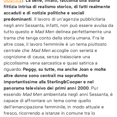
didattica
).
La serie, infatti, racconta una storia
fittizia intrisa di realismo storico, di fatti realmente
accaduti e di notizie politiche e sociali
predominanti
. Il lavoro di un’agenzia pubblicitaria
negli anni Sessanta, infatti, non può essere avulsa da
tutto questo e
Mad Men
delinea perfettamente una
trama che tenga conto della storia umana. Fra le
altre cose, il lavoro femminile è un tema piuttosto
centrale che
Mad Men
accoglie con serietà e
cognizione di causa, senza tralasciare una
piccolissima vena sarcastica e quasi satirica a
riguardo.
Peggy, su tutte, ma anche Joan e molte
altre donne sono centrali ma soprattutto
importantissime alla Sterling&Cooper e nel
panorama televisivo dei primi anni 2000
. Pur
essendo
Mad Men
ambientata negli anni Sessanta, è
capace di affrontare un tema come quello
dell’emancipazione femminile, in modo attuale e
fresco, ricorrendo a istanze in comune tra lo