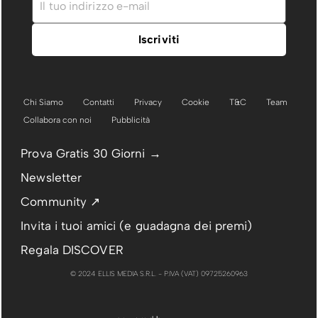
Chi Siamo
Contatti
Privacy
Cookie
T&C
Team
Collabora con noi
Pubblicità
Prova Gratis 30 Giorni →
Newsletter
Community ↗
Invita i tuoi amici (e guadagna dei premi)
Regala DISCOVER
© 2024 ELLIS MEDIA S.R.L. - P.IVA (VAT) 09725260963